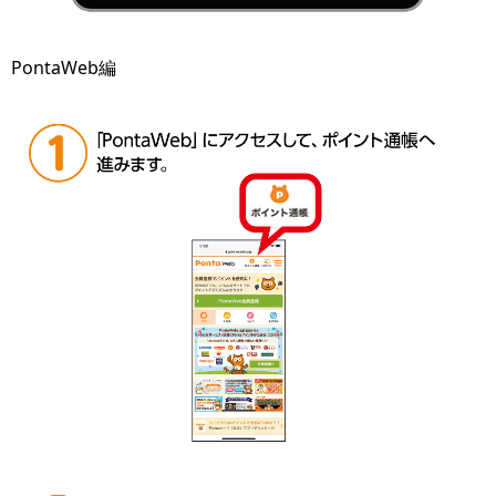
PontaWeb編