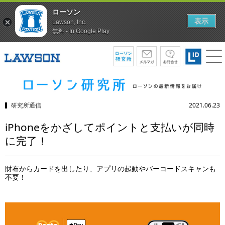
ローソン
表示
Lawson, Inc.
無料 - In Google Play
研究所通信
2021.06.23
iPhoneをかざしてポイントと支払いが同時
に完了！
財布からカードを出したり、アプリの起動やバーコードスキャンも
不要！