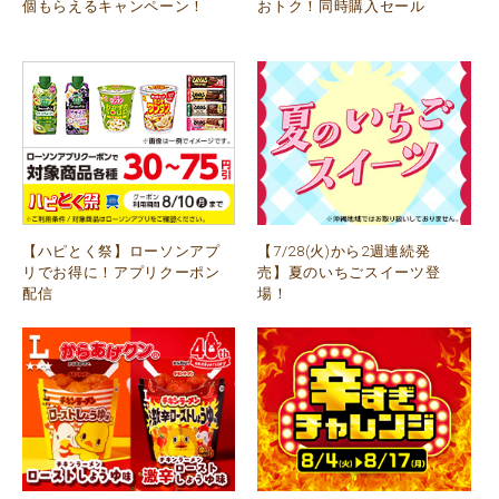
個もらえるキャンペーン！
おトク！同時購入セール
【ハピとく祭】ローソンアプ
【7/28(火)から2週連続発
リでお得に！アプリクーポン
売】夏のいちごスイーツ登
配信
場！