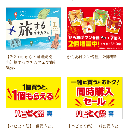
【7/21(火)から４週連続発
からあげクン各種 2個増量
売】旅するウチカフェで旅行
気分♪
【ハピとく祭】1個買うと、1
【ハピとく祭】一緒に買うと