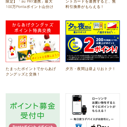
限定】「au PAY連携」最大
ントカードを連携すると、無
100万Pontaポイント山分け
料引換券がもらえる！
たまったポイントでからあげ
夕方・夜間は昼よりおトク！
クングッズと交換！