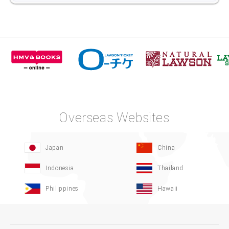
Overseas Websites
Japan
China
Indonesia
Thailand
Philippines
Hawaii