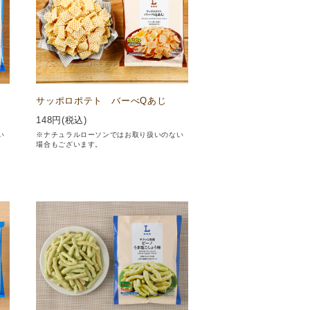
サッポロポテト バーべQあじ
148
円(税込)
い
※ナチュラルローソンではお取り扱いのない
場合もございます。