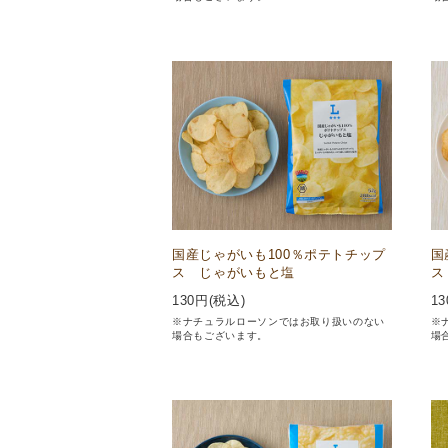
国産じゃがいも100％ポテトチップ
国
ス じゃがいもと塩
ス
130
円(税込)
13
※ナチュラルローソンではお取り扱いのない
※
場合もございます。
場