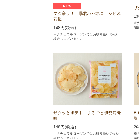
NEW
ザ
マジ辛ッ！ 暴君ハバネロ シビれ
13
花椒
※
場
148
円(税込)
※ナチュラルローソンではお取り扱いのない
場合もございます。
ザクッとポテト まるごと伊勢海老
B
味
塩
148
円(税込)
26
※ナチュラルローソンではお取り扱いのない
※
場合もございます。
場