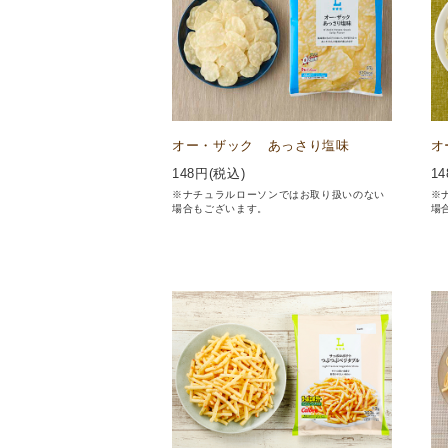
オー・ザック あっさり塩味
オ
148
円(税込)
14
※ナチュラルローソンではお取り扱いのない
※
場合もございます。
場