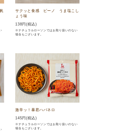
帆
サクッと食感 ビーノ うま塩こし
ょう味
138
円(税込)
い
※ナチュラルローソンではお取り扱いのない
場合もございます。
ン
激辛ッ！暴君ハバネロ
145
円(税込)
※ナチュラルローソンではお取り扱いのない
場合もございます。
い