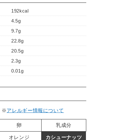
192kcal
4.5g
9.7g
22.8g
20.5g
2.3g
0.01g
。
※
アレルギー情報について
卵
乳成分
オレンジ
カシューナッツ