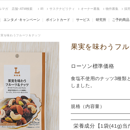
ルマガ
店舗･ATM検索
IR
サステナビリティ
オーナー募集
物件募集
採
エンタメ･キャンペーン
ポイントカード
サービス
研究所
ご予約商品
果実を味わうフルーツ＆ナッツ
果実を味わうフル
ローソン標準価格
食塩不使用のナッツ3種類
しました。
規格（内容量）
栄養成分
【1袋(41g)