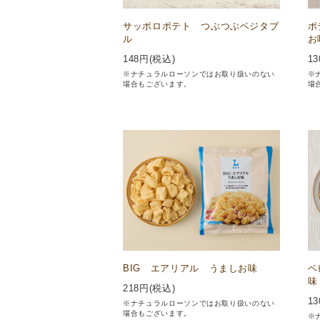
サッポロポテト つぶつぶベジタブ
ポ
ル
お
148
円(税込)
13
※ナチュラルローソンではお取り扱いのない
※
場合もございます。
場
BIG エアリアル うましお味
ベ
味
218
円(税込)
13
※ナチュラルローソンではお取り扱いのない
場合もございます。
※