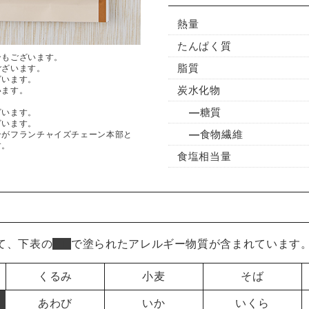
熱量
たんぱく質
合もございます。
脂質
ございます。
ざいます。
炭水化物
います。
糖質
ざいます。
ざいます。
食物繊維
ンがフランチャイズチェーン本部と
す。
食塩相当量
て、下表の
■
で塗られたアレルギー物質が含まれています
くるみ
小麦
そば
あわび
いか
いくら