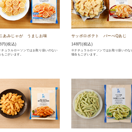
ニあみじゃが うましお味
サッポロポテト バーべQあじ
8
円(税込)
148
円(税込)
ナチュラルローソンではお取り扱いのない
※ナチュラルローソンではお取り扱いのな
合もございます。
場合もございます。