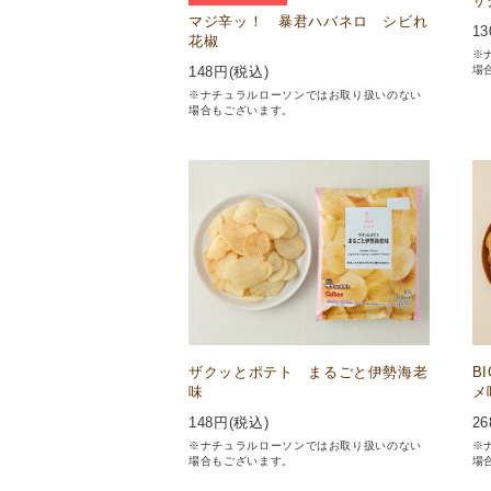
ザ
マジ辛ッ！ 暴君ハバネロ シビれ
13
花椒
※
場
148
円(税込)
※ナチュラルローソンではお取り扱いのない
場合もございます。
ザクッとポテト まるごと伊勢海老
B
味
メ
148
円(税込)
26
※ナチュラルローソンではお取り扱いのない
※
場合もございます。
場