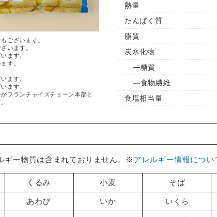
熱量
たんぱく質
脂質
合もございます。
ございます。
炭水化物
ざいます。
います。
糖質
ざいます。
食物繊維
ざいます。
ンがフランチャイズチェーン本部と
食塩相当量
す。
レルギー物質は含まれておりません。※
アレルギー情報につい
くるみ
小麦
そば
あわび
いか
いくら