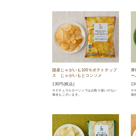
国産じゃがいも100％ポテトチップ
厚
ス じゃがいもとコンソメ
ー
130
円(税込)
13
※ナチュラルローソンではお取り扱いのない
※
場合もございます。
場