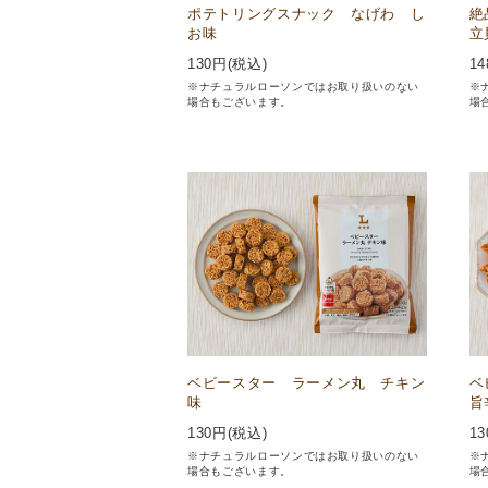
ポテトリングスナック なげわ し
絶
お味
立
130
円(税込)
14
※ナチュラルローソンではお取り扱いのない
※
場合もございます。
場
ベビースター ラーメン丸 チキン
ベ
味
旨
130
円(税込)
13
※ナチュラルローソンではお取り扱いのない
※
場合もございます。
場