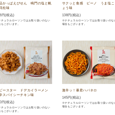
品かっぱえびせん 鳴門の塩と帆
サクッと食感 ビーノ うま塩こ
貝柱味
ょう味
8
円(税込)
138
円(税込)
ナチュラルローソンではお取り扱いのない
※ナチュラルローソンではお取り扱いのな
合もございます。
場合もございます。
ビースター ドデカイラーメン
激辛ッ！暴君ハバネロ
辛スパイシーチキン味
145
円(税込)
0
円(税込)
※ナチュラルローソンではお取り扱いのな
場合もございます。
ナチュラルローソンではお取り扱いのない
合もございます。