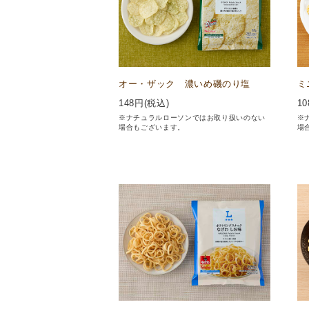
オー・ザック 濃いめ磯のり塩
ミ
148
円(税込)
10
※ナチュラルローソンではお取り扱いのない
※
場合もございます。
場