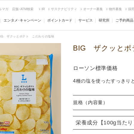
ルマガ
店舗･ATM検索
IR
サステナビリティ
オーナー募集
物件募集
採
エンタメ･キャンペーン
ポイントカード
サービス
研究所
ご予約商品
BIG ザクッとポテト こだわりの塩味
BIG ザクッと
ローソン標準価格
4種の塩を使ったすっきり
規格（内容量）
栄養成分
【100g当た