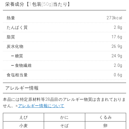
栄養成分
【1包装(50g)当たり】
熱量
273kcal
たんぱく質
2.8g
脂質
17.6g
炭水化物
26.9g
糖質
24.9g
食物繊維
2.0g
食塩相当量
0.6g
アレルギー情報
本品には特定原材料等28品目のアレルギー物質は含まれておりま
せん。※
アレルギー情報について
えび
かに
くるみ
小麦
そば
卵