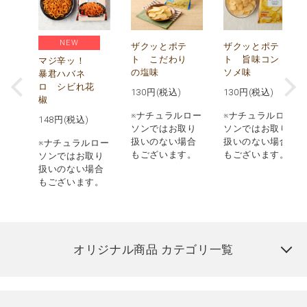
NEW
う
ザクッとポテ
ザクッとポテ
ナ
ト こだわり
ト 旨味コン
マジ辛ッ！
の塩味
ソメ味
暴君ハバネ
ロ シビれ花
130
円(税込)
130
円(税込)
椒
ロー
※ナチュラルロー
※ナチュラルロー
148
円(税込)
取り
ソンではお取り
ソンではお取り
場合
扱いのない場合
扱いのない場合
※ナチュラルロー
す。
もございます。
もございます。
ソンではお取り
扱いのない場合
もございます。
オリジナル商品 カテゴリ一覧