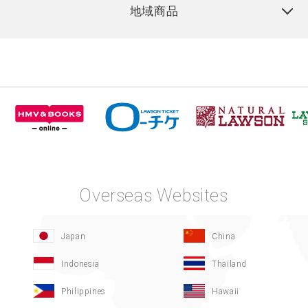
地域商品
Overseas Websites
Japan
China
Indonesia
Thailand
Philippines
Hawaii