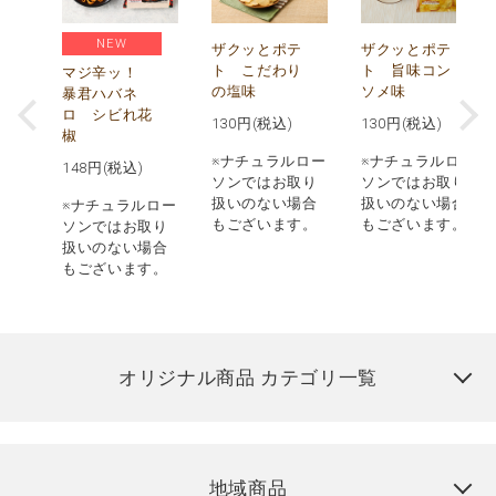
NEW
う
ザクッとポテ
ザクッとポテ
ナ
ト こだわり
ト 旨味コン
マジ辛ッ！
の塩味
ソメ味
暴君ハバネ
ロ シビれ花
130
円(税込)
130
円(税込)
椒
ロー
※ナチュラルロー
※ナチュラルロー
148
円(税込)
取り
ソンではお取り
ソンではお取り
場合
扱いのない場合
扱いのない場合
※ナチュラルロー
す。
もございます。
もございます。
ソンではお取り
扱いのない場合
もございます。
オリジナル商品 カテゴリ一覧
地域商品