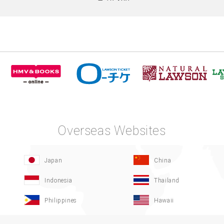
Overseas Websites
Japan
China
Indonesia
Thailand
Philippines
Hawaii