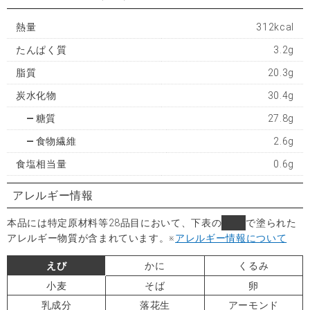
熱量
312kcal
たんぱく質
3.2g
脂質
20.3g
炭水化物
30.4g
糖質
27.8g
食物繊維
2.6g
食塩相当量
0.6g
アレルギー情報
本品には特定原材料等28品目において、下表の
■
で塗られた
アレルギー物質が含まれています。
※
アレルギー情報について
えび
かに
くるみ
小麦
そば
卵
乳成分
落花生
アーモンド