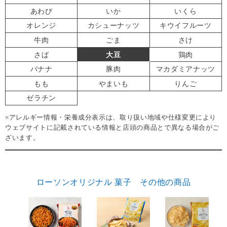
あわび
いか
いくら
オレンジ
カシューナッツ
キウイフルーツ
牛肉
ごま
さけ
さば
大豆
鶏肉
バナナ
豚肉
マカダミアナッツ
もも
やまいも
りんご
ゼラチン
※アレルギー情報・栄養成分表示は、取り扱い地域や仕様変更により
ウェブサイトに記載されている情報と店頭の商品とで異なる場合がご
ざいます。
ローソンオリジナル 菓子 その他の商品