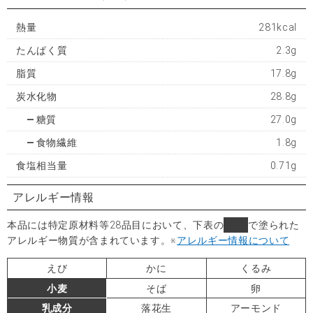
熱量
281kcal
たんぱく質
2.3g
脂質
17.8g
炭水化物
28.8g
糖質
27.0g
食物繊維
1.8g
食塩相当量
0.71g
アレルギー情報
本品には特定原材料等28品目において、下表の
■
で塗られた
アレルギー物質が含まれています。
※
アレルギー情報について
えび
かに
くるみ
小麦
そば
卵
乳成分
落花生
アーモンド