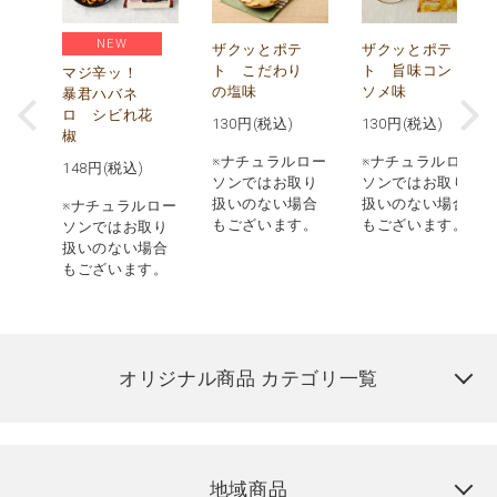
NEW
う
ザクッとポテ
ザクッとポテ
ナ
ト こだわり
ト 旨味コン
マジ辛ッ！
の塩味
ソメ味
暴君ハバネ
ロ シビれ花
130
円(税込)
130
円(税込)
椒
ロー
※ナチュラルロー
※ナチュラルロー
148
円(税込)
取り
ソンではお取り
ソンではお取り
場合
扱いのない場合
扱いのない場合
※ナチュラルロー
す。
もございます。
もございます。
ソンではお取り
扱いのない場合
もございます。
オリジナル商品 カテゴリ一覧
地域商品