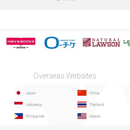
Overseas Websites
Japan
China
Indonesia
Thailand
Philippines
Hawaii