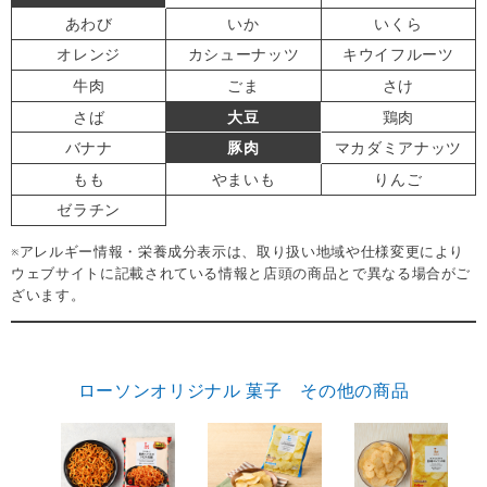
あわび
いか
いくら
オレンジ
カシューナッツ
キウイフルーツ
牛肉
ごま
さけ
さば
大豆
鶏肉
バナナ
豚肉
マカダミアナッツ
もも
やまいも
りんご
ゼラチン
※アレルギー情報・栄養成分表示は、取り扱い地域や仕様変更により
ウェブサイトに記載されている情報と店頭の商品とで異なる場合がご
ざいます。
ローソンオリジナル 菓子 その他の商品