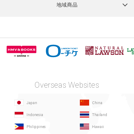
地域商品
Overseas Websites
Japan
China
Indonesia
Thailand
Philippines
Hawaii