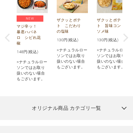
NEW
う
ザクッとポテ
ザクッとポテ
ナ
ト こだわり
ト 旨味コン
マジ辛ッ！
の塩味
ソメ味
暴君ハバネ
ロ シビれ花
130
円(税込)
130
円(税込)
椒
ロー
※ナチュラルロー
※ナチュラルロー
148
円(税込)
取り
ソンではお取り
ソンではお取り
場合
扱いのない場合
扱いのない場合
※ナチュラルロー
す。
もございます。
もございます。
ソンではお取り
扱いのない場合
もございます。
オリジナル商品 カテゴリ一覧