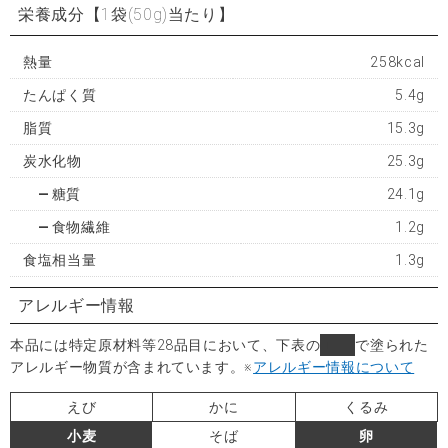
栄養成分
【1袋(50g)当たり】
熱量
258kcal
たんぱく質
5.4g
脂質
15.3g
炭水化物
25.3g
糖質
24.1g
食物繊維
1.2g
食塩相当量
1.3g
アレルギー情報
本品には特定原材料等28品目において、下表の
■
で塗られた
アレルギー物質が含まれています。
※
アレルギー情報について
えび
かに
くるみ
小麦
そば
卵