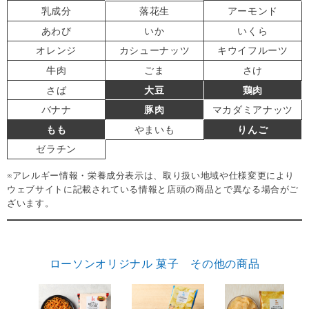
乳成分
落花生
アーモンド
あわび
いか
いくら
オレンジ
カシューナッツ
キウイフルーツ
牛肉
ごま
さけ
さば
大豆
鶏肉
バナナ
豚肉
マカダミアナッツ
もも
やまいも
りんご
ゼラチン
※アレルギー情報・栄養成分表示は、取り扱い地域や仕様変更により
ウェブサイトに記載されている情報と店頭の商品とで異なる場合がご
ざいます。
ローソンオリジナル 菓子 その他の商品