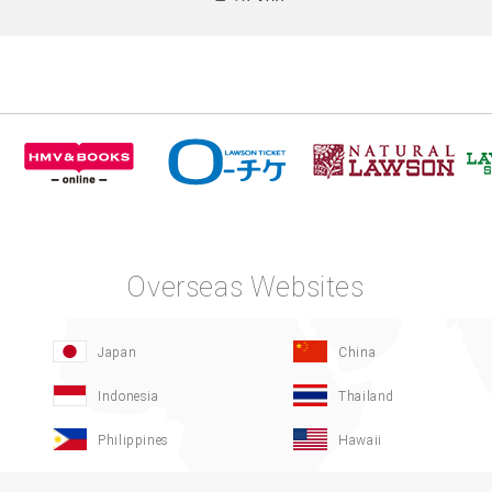
Overseas Websites
Japan
China
Indonesia
Thailand
Philippines
Hawaii