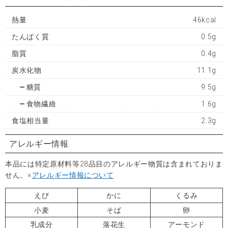
熱量
46kcal
たんぱく質
0.5g
脂質
0.4g
炭水化物
11.1g
糖質
9.5g
食物繊維
1.6g
食塩相当量
2.3g
アレルギー情報
本品には特定原材料等28品目のアレルギー物質は含まれておりま
せん。※
アレルギー情報について
えび
かに
くるみ
小麦
そば
卵
乳成分
落花生
アーモンド