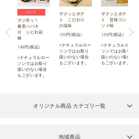
NEW
う
ザクッとポテ
ザクッとポテ
ナ
ト こだわり
ト 旨味コン
マジ辛ッ！
の塩味
ソメ味
暴君ハバネ
ロ シビれ花
130
円(税込)
130
円(税込)
椒
ロー
※ナチュラルロー
※ナチュラルロー
148
円(税込)
取り
ソンではお取り
ソンではお取り
場合
扱いのない場合
扱いのない場合
※ナチュラルロー
す。
もございます。
もございます。
ソンではお取り
扱いのない場合
もございます。
オリジナル商品 カテゴリ一覧
地域商品