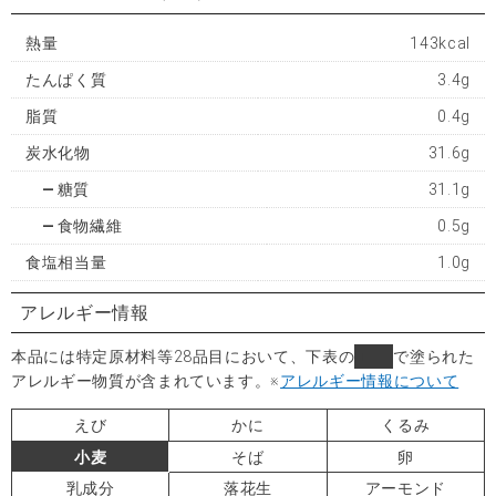
熱量
143kcal
たんぱく質
3.4g
脂質
0.4g
炭水化物
31.6g
糖質
31.1g
食物繊維
0.5g
食塩相当量
1.0g
アレルギー情報
本品には特定原材料等28品目において、下表の
■
で塗られた
アレルギー物質が含まれています。
※
アレルギー情報について
えび
かに
くるみ
小麦
そば
卵
乳成分
落花生
アーモンド