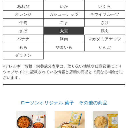
あわび
いか
いくら
オレンジ
カシューナッツ
キウイフルーツ
牛肉
ごま
さけ
さば
大豆
鶏肉
バナナ
豚肉
マカダミアナッツ
もも
やまいも
りんご
ゼラチン
※アレルギー情報・栄養成分表示は、取り扱い地域や仕様変更により
ウェブサイトに記載されている情報と店頭の商品とで異なる場合がご
ざいます。
ローソンオリジナル 菓子 その他の商品