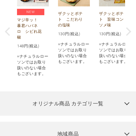
NEW
う
ザクッとポテ
ザクッとポテ
ナ
ト こだわり
ト 旨味コン
マジ辛ッ！
の塩味
ソメ味
暴君ハバネ
ロ シビれ花
130
円(税込)
130
円(税込)
椒
ロー
※ナチュラルロー
※ナチュラルロー
148
円(税込)
取り
ソンではお取り
ソンではお取り
場合
扱いのない場合
扱いのない場合
※ナチュラルロー
す。
もございます。
もございます。
ソンではお取り
扱いのない場合
もございます。
オリジナル商品 カテゴリ一覧
地域商品