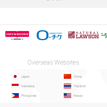
Overseas Websites
Japan
China
Indonesia
Thailand
Philippines
Hawaii