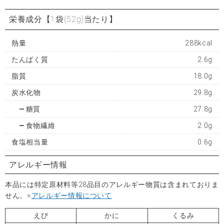
栄養成分
【1袋(52g)当たり】
熱量
288kcal
たんぱく質
2.6g
脂質
18.0g
炭水化物
29.8g
糖質
27.8g
食物繊維
2.0g
食塩相当量
0.6g
アレルギー情報
本品には特定原材料等28品目のアレルギー物質は含まれておりま
せん。※
アレルギー情報について
えび
かに
くるみ