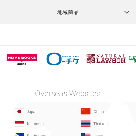
地域商品
Overseas Websites
Japan
China
Indonesia
Thailand
Philippines
Hawaii