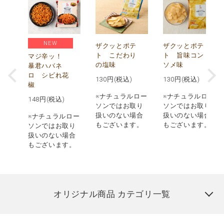
NEW
う
ザクッとポテ
ザクッとポテ
ナ
ト こだわり
ト 旨味コン
マジ辛ッ！
の塩味
ソメ味
暴君ハバネ
ロ シビれ花
130
円(税込)
130
円(税込)
椒
ロー
※ナチュラルロー
※ナチュラルロー
148
円(税込)
取り
ソンではお取り
ソンではお取り
場合
扱いのない場合
扱いのない場合
※ナチュラルロー
す。
もございます。
もございます。
ソンではお取り
扱いのない場合
もございます。
オリジナル商品 カテゴリ一覧