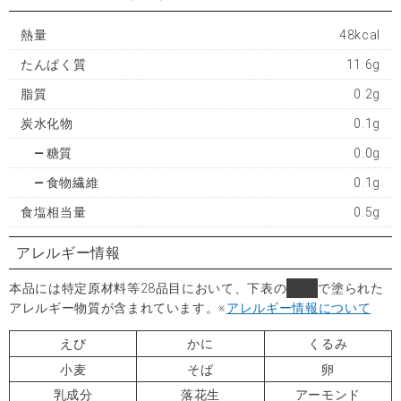
熱量
48kcal
たんぱく質
11.6g
脂質
0.2g
炭水化物
0.1g
糖質
0.0g
食物繊維
0.1g
食塩相当量
0.5g
アレルギー情報
本品には特定原材料等28品目において、下表の
■
で塗られた
アレルギー物質が含まれています。
※
アレルギー情報について
えび
かに
くるみ
小麦
そば
卵
乳成分
落花生
アーモンド