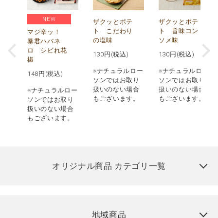
NEW
う
ザクッとポテ
ザクッとポテ
ナ
ト こだわり
ト 旨味コン
マジ辛ッ！
の塩味
ソメ味
暴君ハバネ
ロ シビれ花
130
円(税込)
130
円(税込)
椒
ロー
※ナチュラルロー
※ナチュラルロー
148
円(税込)
取り
ソンではお取り
ソンではお取り
場合
扱いのない場合
扱いのない場合
※ナチュラルロー
す。
もございます。
もございます。
ソンではお取り
扱いのない場合
もございます。
オリジナル商品 カテゴリ一覧
地域商品