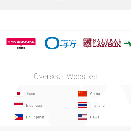
Overseas Websites
Japan
China
Indonesia
Thailand
Philippines
Hawaii