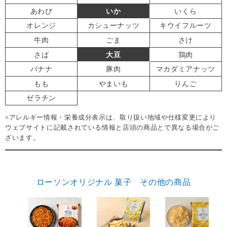
あわび
いか
いくら
オレンジ
カシューナッツ
キウイフルーツ
牛肉
ごま
さけ
さば
大豆
鶏肉
バナナ
豚肉
マカダミアナッツ
もも
やまいも
りんご
ゼラチン
※アレルギー情報・栄養成分表示は、取り扱い地域や仕様変更により
ウェブサイトに記載されている情報と店頭の商品とで異なる場合がご
ざいます。
ローソンオリジナル 菓子 その他の商品