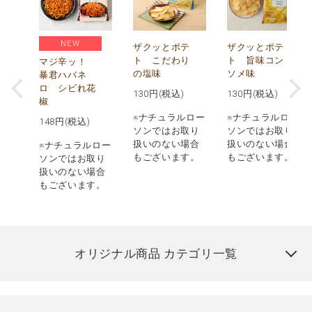
NEW
う
ザクッとポテ
ザクッとポテ
ナ
ト こだわり
ト 旨味コン
マジ辛ッ！
の塩味
ソメ味
暴君ハバネ
ロ シビれ花
130
円(税込)
130
円(税込)
椒
ロー
※ナチュラルロー
※ナチュラルロー
148
円(税込)
取り
ソンではお取り
ソンではお取り
場合
扱いのない場合
扱いのない場合
※ナチュラルロー
す。
もございます。
もございます。
ソンではお取り
扱いのない場合
もございます。
オリジナル商品 カテゴリ一覧