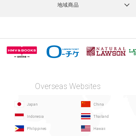
地域商品
Overseas Websites
Japan
China
Indonesia
Thailand
Philippines
Hawaii