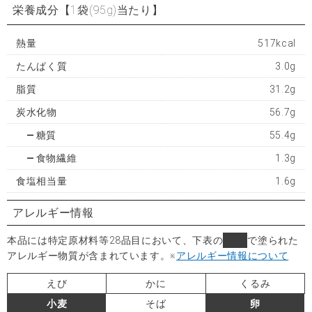
栄養成分
【1袋(95g)当たり】
熱量
517kcal
たんぱく質
3.0g
脂質
31.2g
炭水化物
56.7g
糖質
55.4g
食物繊維
1.3g
食塩相当量
1.6g
アレルギー情報
本品には特定原材料等28品目において、下表の
■
で塗られた
アレルギー物質が含まれています。
※
アレルギー情報について
えび
かに
くるみ
小麦
そば
卵