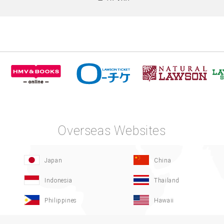
Overseas Websites
Japan
China
Indonesia
Thailand
Philippines
Hawaii