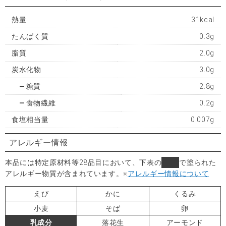
熱量
31kcal
たんぱく質
0.3g
脂質
2.0g
炭水化物
3.0g
糖質
2.8g
食物繊維
0.2g
食塩相当量
0.007g
アレルギー情報
本品には特定原材料等28品目において、下表の
■
で塗られた
アレルギー物質が含まれています。
※
アレルギー情報について
えび
かに
くるみ
小麦
そば
卵
乳成分
落花生
アーモンド