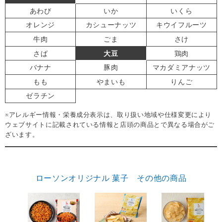
あわび
いか
いくら
オレンジ
カシューナッツ
キウイフルーツ
牛肉
ごま
さけ
さば
大豆
鶏肉
バナナ
豚肉
マカダミアナッツ
もも
やまいも
りんご
ゼラチン
※アレルギー情報・栄養成分表示は、取り扱い地域や仕様変更により
ウェブサイトに記載されている情報と店頭の商品とで異なる場合がご
ざいます。
ローソンオリジナル 菓子 その他の商品