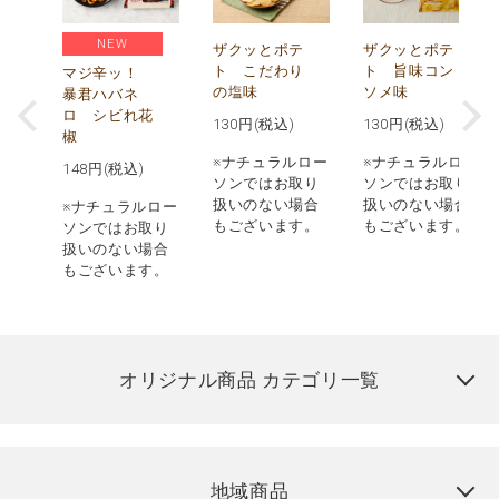
NEW
う
ザクッとポテ
ザクッとポテ
ナ
ト こだわり
ト 旨味コン
マジ辛ッ！
の塩味
ソメ味
暴君ハバネ
ロ シビれ花
130
円(税込)
130
円(税込)
椒
ロー
※ナチュラルロー
※ナチュラルロー
148
円(税込)
取り
ソンではお取り
ソンではお取り
場合
扱いのない場合
扱いのない場合
※ナチュラルロー
す。
もございます。
もございます。
ソンではお取り
扱いのない場合
もございます。
オリジナル商品 カテゴリ一覧
地域商品