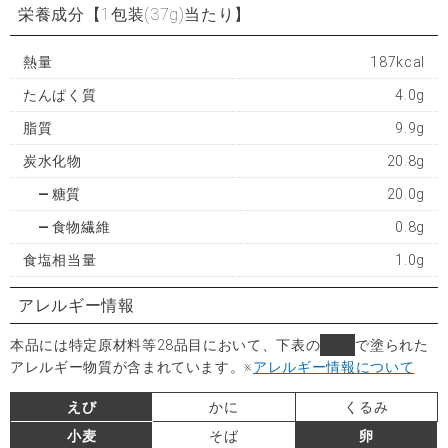
栄養成分
【1包装(37g)当たり】
熱量
187kcal
たんぱく質
4.0g
脂質
9.9g
炭水化物
20.8g
糖質
20.0g
食物繊維
0.8g
食塩相当量
1.0g
アレルギー情報
本品には特定原材料等28品目において、下表の
■
で塗られた
アレルギー物質が含まれています。
※
アレルギー情報について
えび
かに
くるみ
小麦
そば
卵