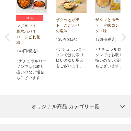
NEW
う
ザクッとポテ
ザクッとポテ
ナ
ト こだわり
ト 旨味コン
マジ辛ッ！
の塩味
ソメ味
暴君ハバネ
ロ シビれ花
130
円(税込)
130
円(税込)
椒
ロー
※ナチュラルロー
※ナチュラルロー
148
円(税込)
取り
ソンではお取り
ソンではお取り
場合
扱いのない場合
扱いのない場合
※ナチュラルロー
す。
もございます。
もございます。
ソンではお取り
扱いのない場合
もございます。
オリジナル商品 カテゴリ一覧