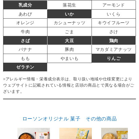
乳成分
落花生
アーモンド
あわび
いか
いくら
オレンジ
カシューナッツ
キウイフルーツ
牛肉
ごま
さけ
さば
大豆
鶏肉
バナナ
豚肉
マカダミアナッツ
もも
やまいも
りんご
ゼラチン
※アレルギー情報・栄養成分表示は、取り扱い地域や仕様変更により
ウェブサイトに記載されている情報と店頭の商品とで異なる場合がご
ざいます。
ローソンオリジナル 菓子 その他の商品