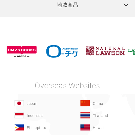
地域商品
Overseas Websites
Japan
China
Indonesia
Thailand
Philippines
Hawaii