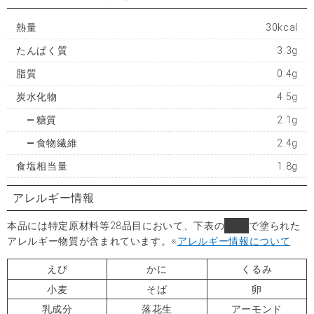
熱量
30kcal
たんぱく質
3.3g
脂質
0.4g
炭水化物
4.5g
糖質
2.1g
食物繊維
2.4g
食塩相当量
1.8g
アレルギー情報
本品には特定原材料等28品目において、下表の
■
で塗られた
アレルギー物質が含まれています。
※
アレルギー情報について
えび
かに
くるみ
小麦
そば
卵
乳成分
落花生
アーモンド