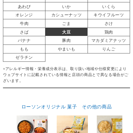
あわび
いか
いくら
オレンジ
カシューナッツ
キウイフルーツ
牛肉
ごま
さけ
さば
大豆
鶏肉
バナナ
豚肉
マカダミアナッツ
もも
やまいも
りんご
ゼラチン
※アレルギー情報・栄養成分表示は、取り扱い地域や仕様変更により
ウェブサイトに記載されている情報と店頭の商品とで異なる場合がご
ざいます。
ローソンオリジナル 菓子 その他の商品