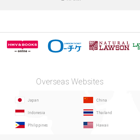
Overseas Websites
Japan
China
Indonesia
Thailand
Philippines
Hawaii