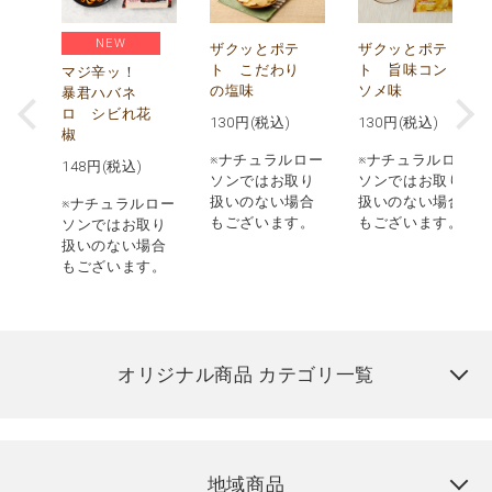
NEW
う
ザクッとポテ
ザクッとポテ
ナ
ト こだわり
ト 旨味コン
マジ辛ッ！
の塩味
ソメ味
暴君ハバネ
ロ シビれ花
130
円(税込)
130
円(税込)
椒
ロー
※ナチュラルロー
※ナチュラルロー
148
円(税込)
取り
ソンではお取り
ソンではお取り
場合
扱いのない場合
扱いのない場合
※ナチュラルロー
す。
もございます。
もございます。
ソンではお取り
扱いのない場合
もございます。
オリジナル商品 カテゴリ一覧
地域商品