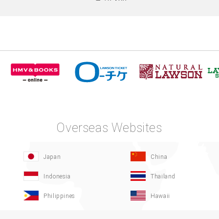
Overseas Websites
Japan
China
Indonesia
Thailand
Philippines
Hawaii