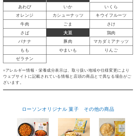
あわび
いか
いくら
オレンジ
カシューナッツ
キウイフルーツ
牛肉
ごま
さけ
さば
大豆
鶏肉
バナナ
豚肉
マカダミアナッツ
もも
やまいも
りんご
ゼラチン
※アレルギー情報・栄養成分表示は、取り扱い地域や仕様変更により
ウェブサイトに記載されている情報と店頭の商品とで異なる場合がご
ざいます。
ローソンオリジナル 菓子 その他の商品