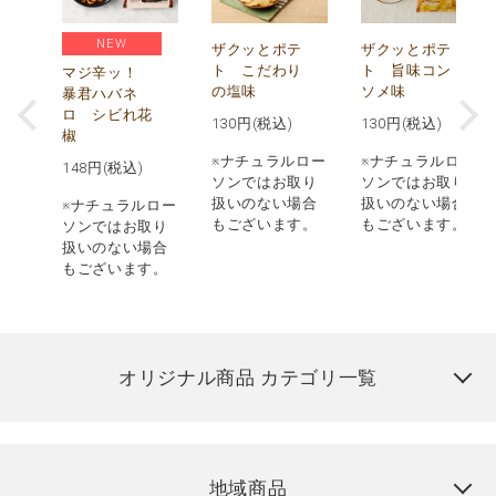
NEW
う
ザクッとポテ
ザクッとポテ
ナ
ト こだわり
ト 旨味コン
マジ辛ッ！
の塩味
ソメ味
暴君ハバネ
ロ シビれ花
130
円(税込)
130
円(税込)
椒
ロー
※ナチュラルロー
※ナチュラルロー
148
円(税込)
取り
ソンではお取り
ソンではお取り
場合
扱いのない場合
扱いのない場合
※ナチュラルロー
す。
もございます。
もございます。
ソンではお取り
扱いのない場合
もございます。
オリジナル商品 カテゴリ一覧
地域商品