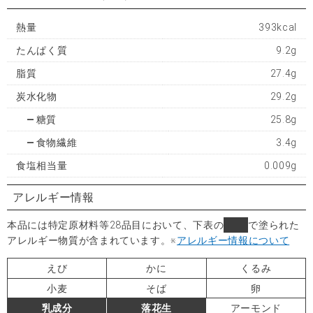
熱量
393kcal
たんぱく質
9.2g
脂質
27.4g
炭水化物
29.2g
糖質
25.8g
食物繊維
3.4g
食塩相当量
0.009g
アレルギー情報
本品には特定原材料等28品目において、下表の
■
で塗られた
アレルギー物質が含まれています。
※
アレルギー情報について
えび
かに
くるみ
小麦
そば
卵
乳成分
落花生
アーモンド