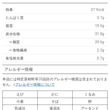
熱量
311kcal
たんぱく質
3.1g
脂質
19.5g
炭水化物
31.8g
糖質
29.6g
食物繊維
2.2g
食塩相当量
0.7g
アレルギー情報
本品には特定原材料等28品目のアレルギー物質は含まれておりま
せん。※
アレルギー情報について
えび
かに
くるみ
小麦
そば
卵
乳成分
落花生
アーモンド