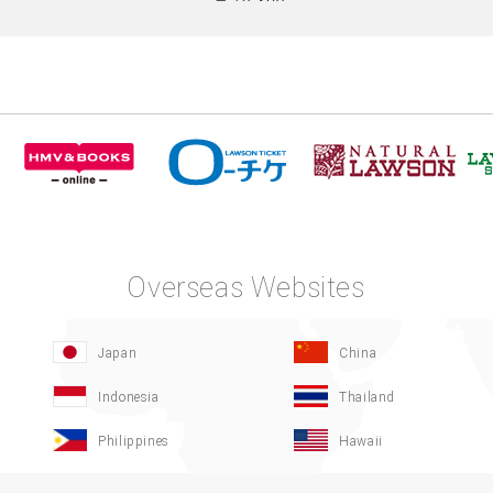
Overseas Websites
Japan
China
Indonesia
Thailand
Philippines
Hawaii