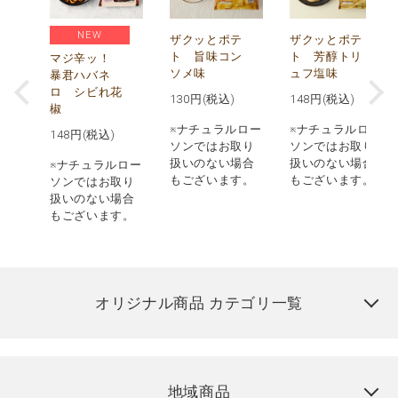
NEW
う
ザクッとポテ
ザクッとポテ
ナ
ト 旨味コン
ト 芳醇トリ
マジ辛ッ！
ソメ味
ュフ塩味
暴君ハバネ
ロ シビれ花
130
円(税込)
148
円(税込)
椒
ロー
※ナチュラルロー
※ナチュラルロー
148
円(税込)
取り
ソンではお取り
ソンではお取り
場合
扱いのない場合
扱いのない場合
※ナチュラルロー
す。
もございます。
もございます。
ソンではお取り
扱いのない場合
もございます。
オリジナル商品 カテゴリ一覧
地域商品