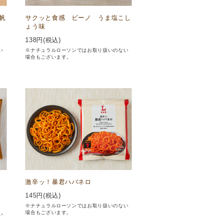
帆
サクッと食感 ビーノ うま塩こし
ょう味
138
円(税込)
い
※ナチュラルローソンではお取り扱いのない
場合もございます。
ン
激辛ッ！暴君ハバネロ
145
円(税込)
※ナチュラルローソンではお取り扱いのない
場合もございます。
い