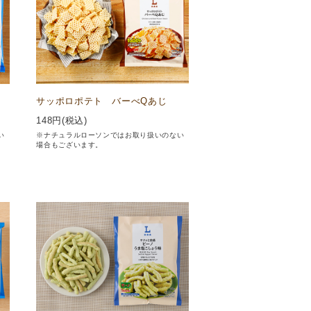
サッポロポテト バーべQあじ
148
円(税込)
い
※ナチュラルローソンではお取り扱いのない
場合もございます。