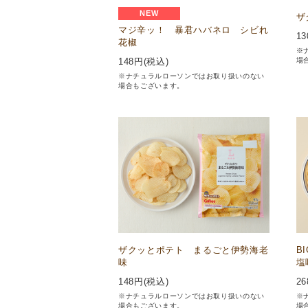
NEW
ザ
マジ辛ッ！ 暴君ハバネロ シビれ
13
花椒
※
場
148
円(税込)
※ナチュラルローソンではお取り扱いのない
場合もございます。
ザクッとポテト まるごと伊勢海老
B
味
塩
148
円(税込)
26
※ナチュラルローソンではお取り扱いのない
※
場合もございます。
場