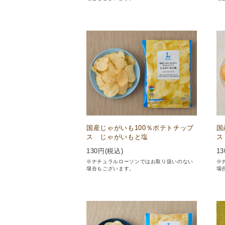
国産じゃがいも100％ポテトチップ
国
ス じゃがいもと塩
ス
130
円(税込)
13
※ナチュラルローソンではお取り扱いのない
※
場合もございます。
場