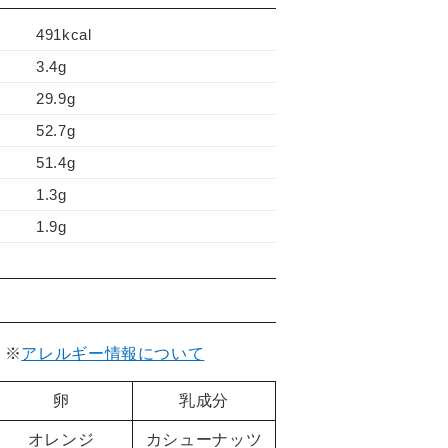
491kcal
3.4g
29.9g
52.7g
51.4g
1.3g
1.9g
。
※
アレルギー情報について
卵
乳成分
オレンジ
カシューナッツ