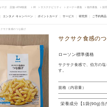
ルマガ
店舗･ATM検索
IR
サステナビリティ
オーナー募集
物件募集
採
エンタメ･キャンペーン
ポイントカード
サービス
研究所
ご予約商品
サクサク食感のつな揚げ
サクサク食感のつ
ローソン標準価格
サクサク食感で、伯方の塩
す。
規格（内容量）
栄養成分
【1袋(90g)