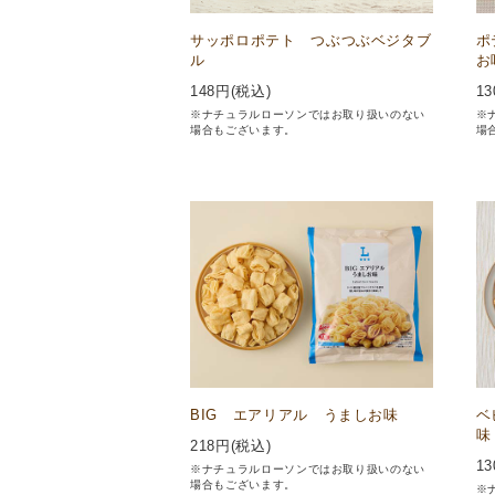
サッポロポテト つぶつぶベジタブ
ポ
ル
お
148
円(税込)
13
※ナチュラルローソンではお取り扱いのない
※
場合もございます。
場
BIG エアリアル うましお味
ベ
味
218
円(税込)
13
※ナチュラルローソンではお取り扱いのない
場合もございます。
※