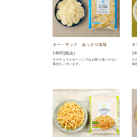
オー・ザック あっさり塩味
オ
148
円(税込)
14
※ナチュラルローソンではお取り扱いのない
※
場合もございます。
場