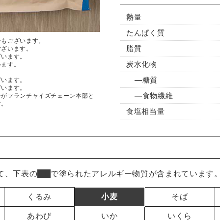
熱量
たんぱく質
合もございます。
脂質
ございます。
ざいます。
炭水化物
います。
糖質
ざいます。
ざいます。
食物繊維
ンがフランチャイズチェーン本部と
す。
食塩相当量
て、下表の
■
で塗られたアレルギー物質が含まれています
くるみ
小麦
そば
あわび
いか
いくら