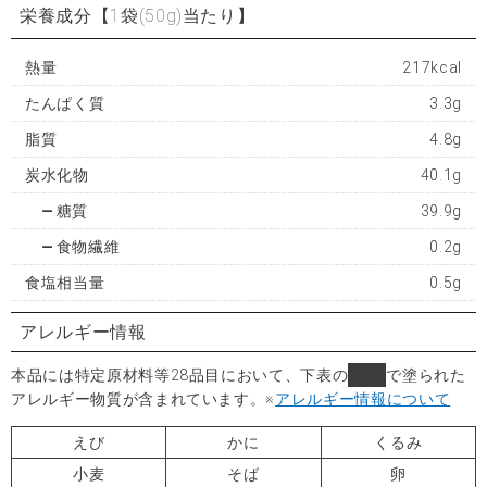
栄養成分
【1袋(50g)当たり】
熱量
217kcal
たんぱく質
3.3g
脂質
4.8g
炭水化物
40.1g
糖質
39.9g
食物繊維
0.2g
食塩相当量
0.5g
アレルギー情報
本品には特定原材料等28品目において、下表の
■
で塗られた
アレルギー物質が含まれています。
※
アレルギー情報について
えび
かに
くるみ
小麦
そば
卵