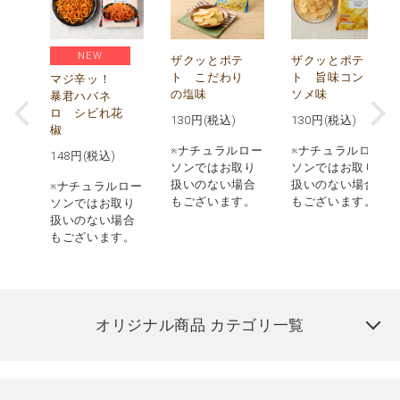
NEW
う
ザクッとポテ
ザクッとポテ
ナ
ト こだわり
ト 旨味コン
マジ辛ッ！
の塩味
ソメ味
暴君ハバネ
ロ シビれ花
130
円(税込)
130
円(税込)
椒
ロー
※ナチュラルロー
※ナチュラルロー
148
円(税込)
取り
ソンではお取り
ソンではお取り
場合
扱いのない場合
扱いのない場合
※ナチュラルロー
す。
もございます。
もございます。
ソンではお取り
扱いのない場合
もございます。
オリジナル商品 カテゴリ一覧