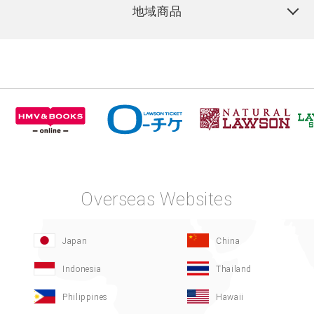
地域商品
Overseas Websites
Japan
China
Indonesia
Thailand
Philippines
Hawaii