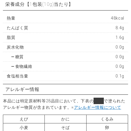
栄養成分
【1包装(10g)当たり】
熱量
48kcal
たんぱく質
8.4g
脂質
1.6g
炭水化物
0.0g
糖質
0.0g
食物繊維
0.0g
食塩相当量
0.1g
アレルギー情報
本品には特定原材料等28品目において、下表の
■
で塗られた
アレルギー物質が含まれています。
※
アレルギー情報について
えび
かに
くるみ
小麦
そば
卵