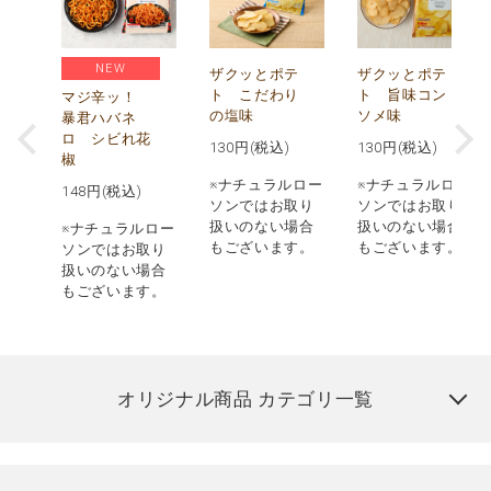
NEW
う
ザクッとポテ
ザクッとポテ
ナ
ト こだわり
ト 旨味コン
マジ辛ッ！
の塩味
ソメ味
暴君ハバネ
ロ シビれ花
130
円(税込)
130
円(税込)
椒
ロー
※ナチュラルロー
※ナチュラルロー
148
円(税込)
取り
ソンではお取り
ソンではお取り
場合
扱いのない場合
扱いのない場合
※ナチュラルロー
す。
もございます。
もございます。
ソンではお取り
扱いのない場合
もございます。
オリジナル商品 カテゴリ一覧