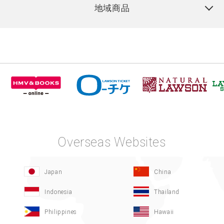
地域商品
Overseas Websites
Japan
China
Indonesia
Thailand
Philippines
Hawaii