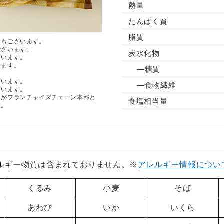
熱量
たんぱく質
脂質
合もございます。
ございます。
炭水化物
ざいます。
います。
糖質
ざいます。
食物繊維
ざいます。
ンがフランチャイズチェーン本部と
食塩相当量
す。
レルギー物質は含まれておりません。※
アレルギー情報につい
くるみ
小麦
そば
あわび
いか
いくら