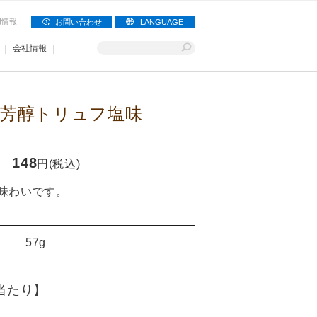
用情報
お問い合わせ
LANGUAGE
会社情報
芳醇トリュフ塩味
148
円(税込)
味わいです。
57g
)当たり】