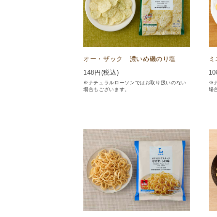
オー・ザック 濃いめ磯のり塩
ミ
148
円(税込)
10
※ナチュラルローソンではお取り扱いのない
※
場合もございます。
場