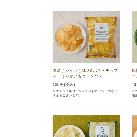
国産じゃがいも100％ポテトチップ
厚
ス じゃがいもとコンソメ
ー
130
円(税込)
13
※ナチュラルローソンではお取り扱いのない
※
場合もございます。
場