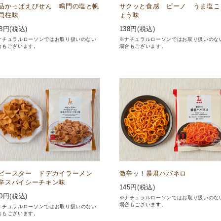
品かっぱえびせん 鳴門の塩と帆
サクッと食感 ビーノ うま塩こ
貝柱味
ょう味
8
円(税込)
138
円(税込)
ナチュラルローソンではお取り扱いのない
※ナチュラルローソンではお取り扱いのな
合もございます。
場合もございます。
ビースター ドデカイラーメン
激辛ッ！暴君ハバネロ
辛スパイシーチキン味
145
円(税込)
0
円(税込)
※ナチュラルローソンではお取り扱いのな
場合もございます。
ナチュラルローソンではお取り扱いのない
合もございます。