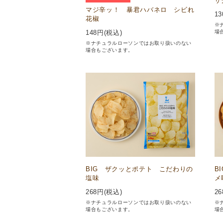
ザ
マジ辛ッ！ 暴君ハバネロ シビれ
13
花椒
※
場
148
円(税込)
※ナチュラルローソンではお取り扱いのない
場合もございます。
BIG ザクッとポテト こだわりの
B
塩味
メ
268
円(税込)
26
※ナチュラルローソンではお取り扱いのない
※
場合もございます。
場