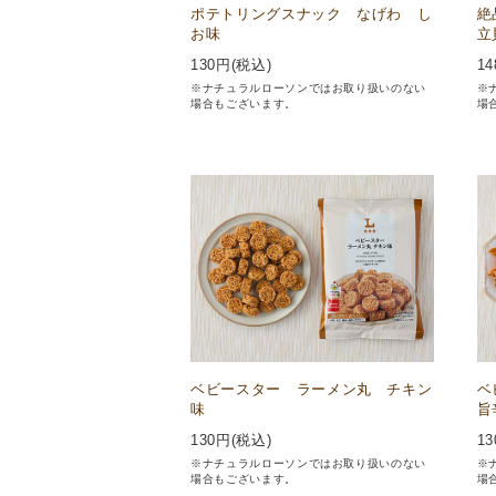
ポテトリングスナック なげわ し
絶
お味
立
130
円(税込)
14
※ナチュラルローソンではお取り扱いのない
※
場合もございます。
場
ベビースター ラーメン丸 チキン
ベ
味
旨
130
円(税込)
13
※ナチュラルローソンではお取り扱いのない
※
場合もございます。
場