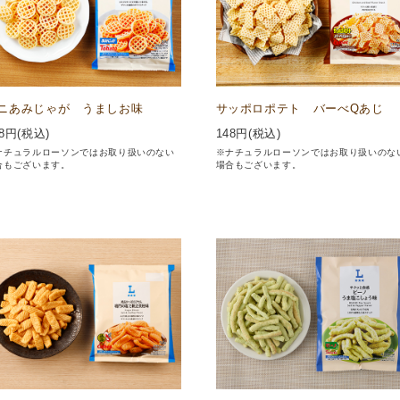
ニあみじゃが うましお味
サッポロポテト バーべQあじ
8
円(税込)
148
円(税込)
ナチュラルローソンではお取り扱いのない
※ナチュラルローソンではお取り扱いのな
合もございます。
場合もございます。