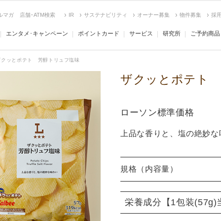
ルマガ
店舗･ATM検索
IR
サステナビリティ
オーナー募集
物件募集
採
エンタメ･キャンペーン
ポイントカード
サービス
研究所
ご予約商品
ザクッとポテト 芳醇トリュフ塩味
ザクッとポテト 
ローソン標準価格
上品な香りと、塩の絶妙な
規格（内容量）
栄養成分
【1包装(57g