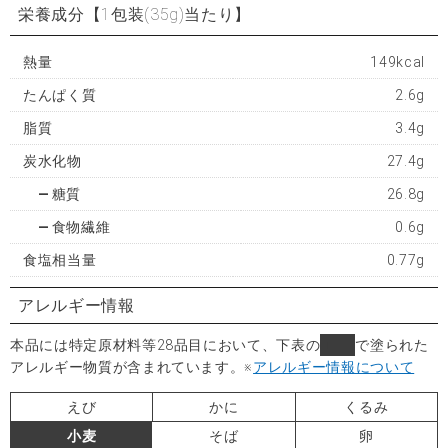
栄養成分
【1包装(35g)当たり】
熱量
149kcal
たんぱく質
2.6g
脂質
3.4g
炭水化物
27.4g
糖質
26.8g
食物繊維
0.6g
食塩相当量
0.77g
アレルギー情報
本品には特定原材料等28品目において、下表の
■
で塗られた
アレルギー物質が含まれています。
※
アレルギー情報について
えび
かに
くるみ
小麦
そば
卵