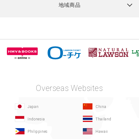
地域商品
Overseas Websites
Japan
China
Indonesia
Thailand
Philippines
Hawaii