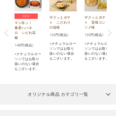
NEW
う
ザクッとポテ
ザクッとポテ
ナ
ト こだわり
ト 旨味コン
マジ辛ッ！
の塩味
ソメ味
暴君ハバネ
ロ シビれ花
130
円(税込)
130
円(税込)
椒
ロー
※ナチュラルロー
※ナチュラルロー
148
円(税込)
取り
ソンではお取り
ソンではお取り
場合
扱いのない場合
扱いのない場合
※ナチュラルロー
す。
もございます。
もございます。
ソンではお取り
扱いのない場合
もございます。
オリジナル商品 カテゴリ一覧