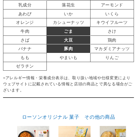
乳成分
落花生
アーモンド
あわび
いか
いくら
オレンジ
カシューナッツ
キウイフルーツ
牛肉
ごま
さけ
さば
大豆
鶏肉
バナナ
豚肉
マカダミアナッツ
もも
やまいも
りんご
ゼラチン
※アレルギー情報・栄養成分表示は、取り扱い地域や仕様変更により
ウェブサイトに記載されている情報と店頭の商品とで異なる場合がご
ざいます。
ローソンオリジナル 菓子 その他の商品