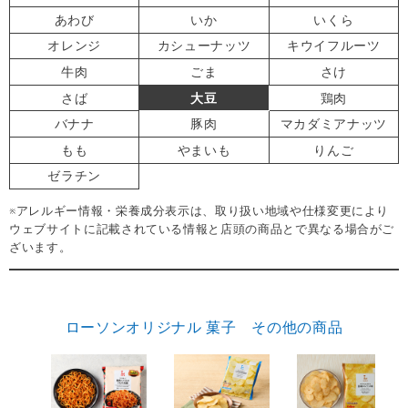
あわび
いか
いくら
オレンジ
カシューナッツ
キウイフルーツ
牛肉
ごま
さけ
さば
大豆
鶏肉
バナナ
豚肉
マカダミアナッツ
もも
やまいも
りんご
ゼラチン
※アレルギー情報・栄養成分表示は、取り扱い地域や仕様変更により
ウェブサイトに記載されている情報と店頭の商品とで異なる場合がご
ざいます。
ローソンオリジナル 菓子 その他の商品