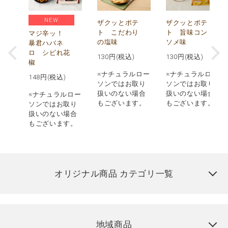
NEW
う
ザクッとポテ
ザクッとポテ
ナ
ト こだわり
ト 旨味コン
マジ辛ッ！
の塩味
ソメ味
暴君ハバネ
ロ シビれ花
130
円(税込)
130
円(税込)
椒
ロー
※ナチュラルロー
※ナチュラルロー
148
円(税込)
取り
ソンではお取り
ソンではお取り
場合
扱いのない場合
扱いのない場合
※ナチュラルロー
す。
もございます。
もございます。
ソンではお取り
扱いのない場合
もございます。
オリジナル商品 カテゴリ一覧
地域商品