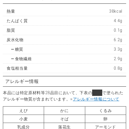
熱量
38kcal
たんぱく質
4.4g
脂質
0.1g
炭水化物
6.2g
糖質
3.3g
食物繊維
2.9g
食塩相当量
0.8g
アレルギー情報
本品には特定原材料等28品目において、下表の
■
で塗られた
アレルギー物質が含まれています。
※
アレルギー情報について
えび
かに
くるみ
小麦
そば
卵
乳成分
落花生
アーモンド