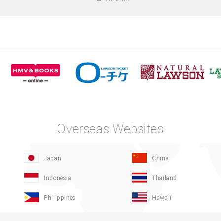
Overseas Websites
Japan
China
Indonesia
Thailand
Philippines
Hawaii