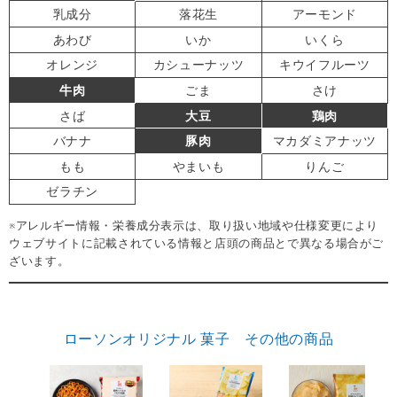
乳成分
落花生
アーモンド
あわび
いか
いくら
オレンジ
カシューナッツ
キウイフルーツ
牛肉
ごま
さけ
さば
大豆
鶏肉
バナナ
豚肉
マカダミアナッツ
もも
やまいも
りんご
ゼラチン
※アレルギー情報・栄養成分表示は、取り扱い地域や仕様変更により
ウェブサイトに記載されている情報と店頭の商品とで異なる場合がご
ざいます。
ローソンオリジナル 菓子 その他の商品