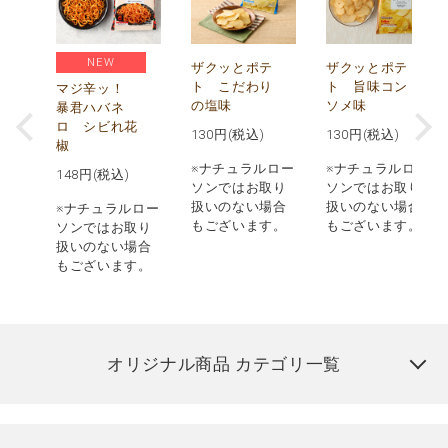
NEW
う
ザクッとポテ
ザクッとポテ
ナ
ト こだわり
ト 旨味コン
マジ辛ッ！
の塩味
ソメ味
暴君ハバネ
ロ シビれ花
130
円(税込)
130
円(税込)
椒
ロー
※ナチュラルロー
※ナチュラルロー
148
円(税込)
取り
ソンではお取り
ソンではお取り
場合
扱いのない場合
扱いのない場合
※ナチュラルロー
す。
もございます。
もございます。
ソンではお取り
扱いのない場合
もございます。
オリジナル商品 カテゴリ一覧