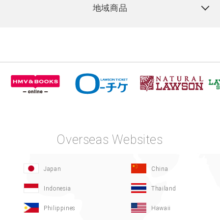
地域商品
Overseas Websites
Japan
China
Indonesia
Thailand
Philippines
Hawaii