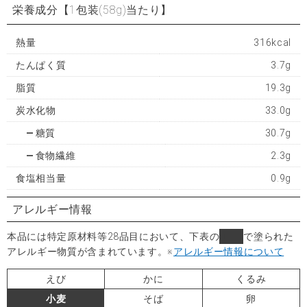
栄養成分
【1包装(58g)当たり】
熱量
316kcal
たんぱく質
3.7g
脂質
19.3g
炭水化物
33.0g
糖質
30.7g
食物繊維
2.3g
食塩相当量
0.9g
アレルギー情報
本品には特定原材料等28品目において、下表の
■
で塗られた
アレルギー物質が含まれています。
※
アレルギー情報について
えび
かに
くるみ
小麦
そば
卵