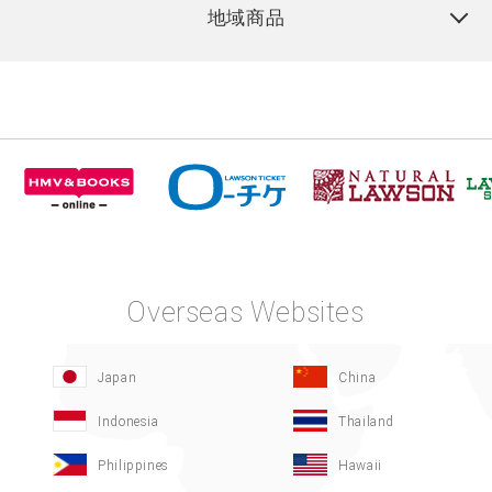
地域商品
Overseas Websites
Japan
China
Indonesia
Thailand
Philippines
Hawaii