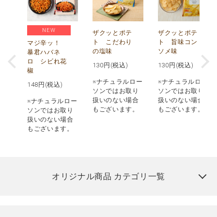
NEW
う
ザクッとポテ
ザクッとポテ
ナ
ト こだわり
ト 旨味コン
マジ辛ッ！
の塩味
ソメ味
暴君ハバネ
ロ シビれ花
130
円(税込)
130
円(税込)
椒
ロー
※ナチュラルロー
※ナチュラルロー
148
円(税込)
取り
ソンではお取り
ソンではお取り
場合
扱いのない場合
扱いのない場合
※ナチュラルロー
す。
もございます。
もございます。
ソンではお取り
扱いのない場合
もございます。
オリジナル商品 カテゴリ一覧