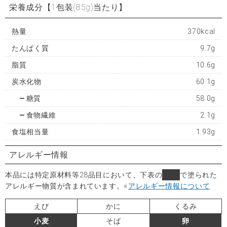
栄養成分
【1包装(85g)当たり】
熱量
370kcal
たんぱく質
9.7g
脂質
10.6g
炭水化物
60.1g
糖質
58.0g
食物繊維
2.1g
食塩相当量
1.93g
アレルギー情報
本品には特定原材料等28品目において、下表の
■
で塗られた
アレルギー物質が含まれています。
※
アレルギー情報について
えび
かに
くるみ
小麦
そば
卵