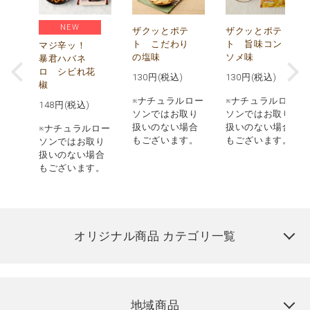
NEW
う
ザクッとポテ
ザクッとポテ
ナ
ト こだわり
ト 旨味コン
マジ辛ッ！
の塩味
ソメ味
暴君ハバネ
ロ シビれ花
130
円(税込)
130
円(税込)
椒
ロー
※ナチュラルロー
※ナチュラルロー
148
円(税込)
取り
ソンではお取り
ソンではお取り
場合
扱いのない場合
扱いのない場合
※ナチュラルロー
す。
もございます。
もございます。
ソンではお取り
扱いのない場合
もございます。
オリジナル商品 カテゴリ一覧
地域商品