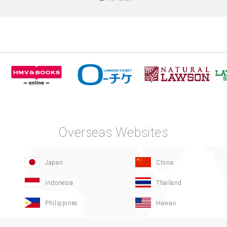
Overseas Websites
Japan
China
Indonesia
Thailand
Philippines
Hawaii