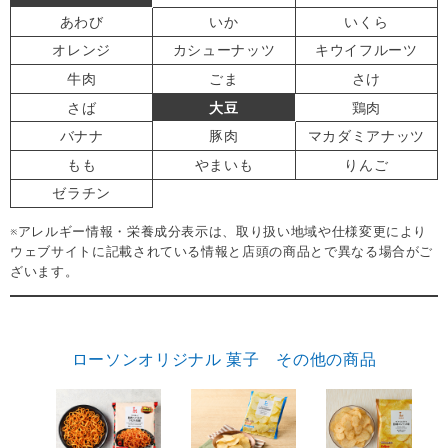
あわび
いか
いくら
オレンジ
カシューナッツ
キウイフルーツ
牛肉
ごま
さけ
さば
大豆
鶏肉
バナナ
豚肉
マカダミアナッツ
もも
やまいも
りんご
ゼラチン
※アレルギー情報・栄養成分表示は、取り扱い地域や仕様変更により
ウェブサイトに記載されている情報と店頭の商品とで異なる場合がご
ざいます。
ローソンオリジナル 菓子 その他の商品