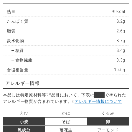
熱量
90kcal
たんぱく質
8.2g
脂質
2.6g
炭水化物
8.7g
糖質
8.4g
食物繊維
0.3g
食塩相当量
1.40g
アレルギー情報
本品には特定原材料等28品目において、下表の
■
で塗られた
アレルギー物質が含まれています。
※
アレルギー情報について
えび
かに
くるみ
小麦
そば
卵
乳成分
落花生
アーモンド