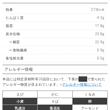
熱量
272kcal
たんぱく質
4.2g
脂質
17.8g
炭水化物
23.8g
糖質
22.9g
食物繊維
0.9g
食塩相当量
0.5g
アレルギー情報
本品には特定原材料等28品目において、下表の
■
で塗られた
アレルギー物質が含まれています。
※
アレルギー情報について
えび
かに
くるみ
小麦
そば
卵
乳成分
落花生
アーモンド