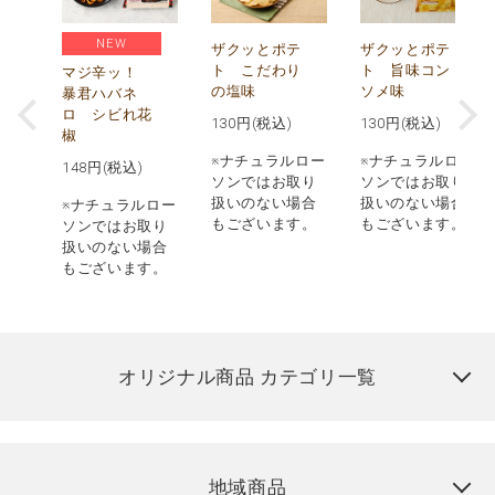
NEW
う
ザクッとポテ
ザクッとポテ
ナ
ト こだわり
ト 旨味コン
マジ辛ッ！
の塩味
ソメ味
暴君ハバネ
ロ シビれ花
130
円(税込)
130
円(税込)
椒
ロー
※ナチュラルロー
※ナチュラルロー
148
円(税込)
取り
ソンではお取り
ソンではお取り
場合
扱いのない場合
扱いのない場合
※ナチュラルロー
す。
もございます。
もございます。
ソンではお取り
扱いのない場合
もございます。
オリジナル商品 カテゴリ一覧
地域商品