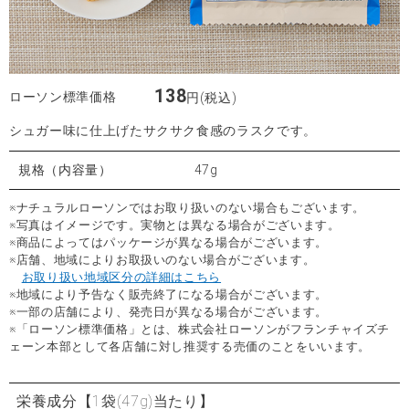
138
ローソン標準価格
円(税込)
シュガー味に仕上げたサクサク食感のラスクです。
規格（内容量）
47g
※ナチュラルローソンではお取り扱いのない場合もございます。
※写真はイメージです。実物とは異なる場合がございます。
※商品によってはパッケージが異なる場合がございます。
※店舗、地域によりお取扱いのない場合がございます。
お取り扱い地域区分の詳細はこちら
※地域により予告なく販売終了になる場合がございます。
※一部の店舗により、発売日が異なる場合がございます。
※「ローソン標準価格」とは、株式会社ローソンがフランチャイズチ
ェーン本部として各店舗に対し推奨する売価のことをいいます。
栄養成分
【1袋(47g)当たり】