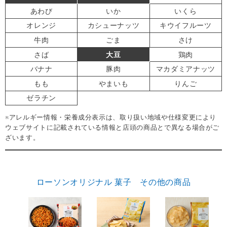
あわび
いか
いくら
オレンジ
カシューナッツ
キウイフルーツ
牛肉
ごま
さけ
さば
大豆
鶏肉
バナナ
豚肉
マカダミアナッツ
もも
やまいも
りんご
ゼラチン
※アレルギー情報・栄養成分表示は、取り扱い地域や仕様変更により
ウェブサイトに記載されている情報と店頭の商品とで異なる場合がご
ざいます。
ローソンオリジナル 菓子 その他の商品