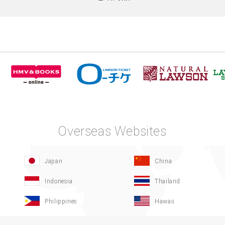
Overseas Websites
Japan
China
Indonesia
Thailand
Philippines
Hawaii