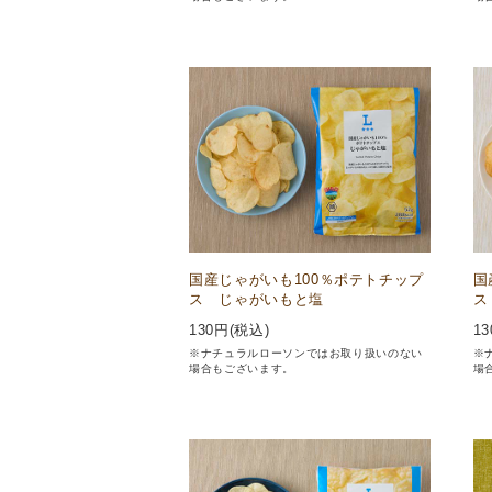
国産じゃがいも100％ポテトチップ
国
ス じゃがいもと塩
ス
130
円(税込)
13
※ナチュラルローソンではお取り扱いのない
※
場合もございます。
場