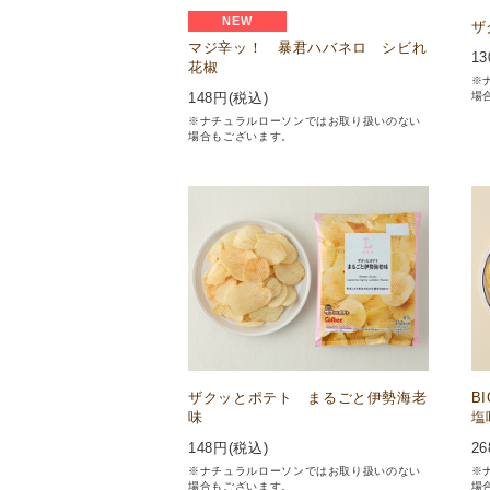
NEW
ザ
マジ辛ッ！ 暴君ハバネロ シビれ
13
花椒
※
場
148
円(税込)
※ナチュラルローソンではお取り扱いのない
場合もございます。
ザクッとポテト まるごと伊勢海老
B
味
塩
148
円(税込)
26
※ナチュラルローソンではお取り扱いのない
※
場合もございます。
場