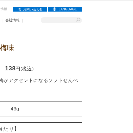
用情報
お問い合わせ
LANGUAGE
会社情報
梅味
138
円(税込)
梅がアクセントになるソフトせんべ
43g
)当たり】