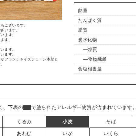
熱量
たんぱく質
合もございます。
脂質
ございます。
ざいます。
炭水化物
います。
糖質
ざいます。
ざいます。
食物繊維
ンがフランチャイズチェーン本部と
す。
食塩相当量
て、下表の
■
で塗られたアレルギー物質が含まれています
くるみ
小麦
そば
あわび
いか
いくら