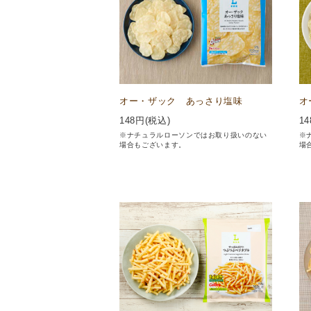
オー・ザック あっさり塩味
オ
148
円(税込)
14
※ナチュラルローソンではお取り扱いのない
※
場合もございます。
場