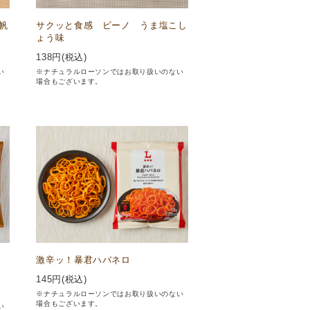
帆
サクッと食感 ビーノ うま塩こし
ょう味
138
円(税込)
い
※ナチュラルローソンではお取り扱いのない
場合もございます。
ン
激辛ッ！暴君ハバネロ
145
円(税込)
※ナチュラルローソンではお取り扱いのない
場合もございます。
い