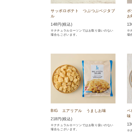
サッポロポテト つぶつぶベジタブ
ポ
ル
お
148
円(税込)
13
※ナチュラルローソンではお取り扱いのない
※
場合もございます。
場
BIG エアリアル うましお味
ベ
味
218
円(税込)
13
※ナチュラルローソンではお取り扱いのない
場合もございます。
※