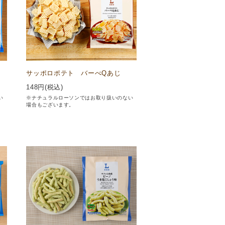
サッポロポテト バーべQあじ
148
円(税込)
い
※ナチュラルローソンではお取り扱いのない
場合もございます。