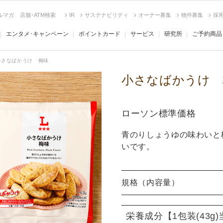
ルマガ
店舗･ATM検索
IR
サステナビリティ
オーナー募集
物件募集
採
エンタメ･キャンペーン
ポイントカード
サービス
研究所
ご予約商品
小さなばかうけ 梅味
小さなばかうけ 
ローソン標準価格
青のりしょうゆの味わいと
いです。
規格（内容量）
栄養成分
【1包装(43g