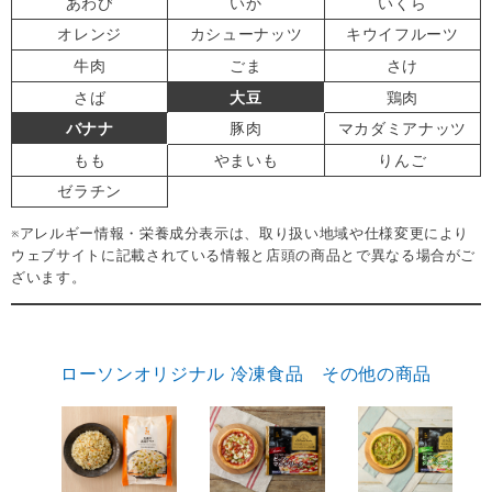
あわび
いか
いくら
オレンジ
カシューナッツ
キウイフルーツ
牛肉
ごま
さけ
さば
大豆
鶏肉
バナナ
豚肉
マカダミアナッツ
もも
やまいも
りんご
ゼラチン
※アレルギー情報・栄養成分表示は、取り扱い地域や仕様変更により
ウェブサイトに記載されている情報と店頭の商品とで異なる場合がご
ざいます。
ローソンオリジナル 冷凍食品 その他の商品