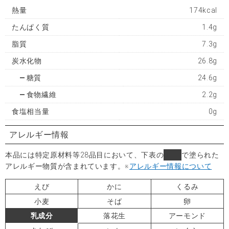
熱量
174kcal
たんぱく質
1.4g
脂質
7.3g
炭水化物
26.8g
糖質
24.6g
食物繊維
2.2g
食塩相当量
0g
アレルギー情報
本品には特定原材料等28品目において、下表の
■
で塗られた
アレルギー物質が含まれています。
※
アレルギー情報について
えび
かに
くるみ
小麦
そば
卵
乳成分
落花生
アーモンド