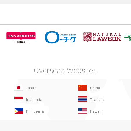
Overseas Websites
Japan
China
Indonesia
Thailand
Philippines
Hawaii