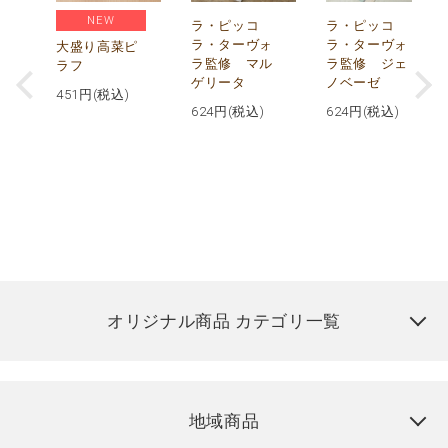
NEW
リ
ラ・ピッコ
ラ・ピッコ
ー
ラ・ターヴォ
ラ・ターヴォ
大盛り高菜ピ
ラ監修 マル
ラ監修 ジェ
ラフ
ゲリータ
ノベーゼ
451
円(税込)
624
円(税込)
624
円(税込)
オリジナル商品 カテゴリ一覧
地域商品