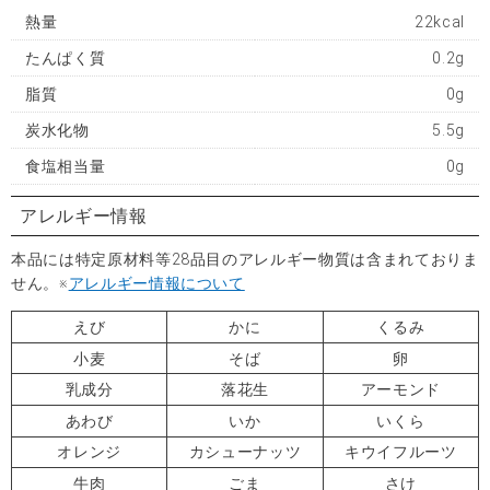
熱量
22kcal
たんぱく質
0.2g
脂質
0g
炭水化物
5.5g
食塩相当量
0g
アレルギー情報
本品には特定原材料等28品目のアレルギー物質は含まれておりま
せん。※
アレルギー情報について
えび
かに
くるみ
小麦
そば
卵
乳成分
落花生
アーモンド
あわび
いか
いくら
オレンジ
カシューナッツ
キウイフルーツ
牛肉
ごま
さけ