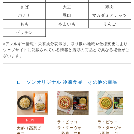
さば
大豆
鶏肉
バナナ
豚肉
マカダミアナッツ
もも
やまいも
りんご
ゼラチン
※アレルギー情報・栄養成分表示は、取り扱い地域や仕様変更により
ウェブサイトに記載されている情報と店頭の商品とで異なる場合がご
ざいます。
ローソンオリジナル 冷凍食品 その他の商品
NEW
リ
ラ・ピッコ
ラ・ピッコ
ー
ラ・ターヴォ
ラ・ターヴォ
大盛り高菜ピ
ラ監修 マル
ラ監修 ジェ
ラフ