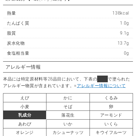
熱量
138kcal
たんぱく質
1.0g
脂質
9.1g
炭水化物
13.7g
食塩相当量
0g
アレルギー情報
本品には特定原材料等28品目において、下表の
■
で塗られた
アレルギー物質が含まれています。
※
アレルギー情報について
えび
かに
くるみ
小麦
そば
卵
乳成分
落花生
アーモンド
あわび
いか
いくら
オレンジ
カシューナッツ
キウイフルーツ