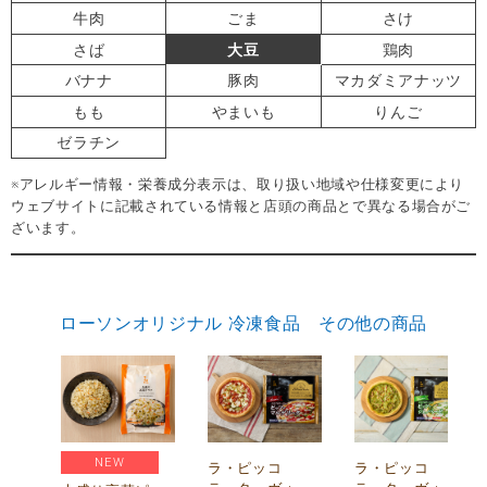
牛肉
ごま
さけ
さば
大豆
鶏肉
バナナ
豚肉
マカダミアナッツ
もも
やまいも
りんご
ゼラチン
※アレルギー情報・栄養成分表示は、取り扱い地域や仕様変更により
ウェブサイトに記載されている情報と店頭の商品とで異なる場合がご
ざいます。
ローソンオリジナル 冷凍食品 その他の商品
NEW
リ
ラ・ピッコ
ラ・ピッコ