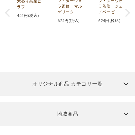
ー
ラ・ターヴォ
ラ・ターヴォ
大盛り高菜ピ
ラ監修 マル
ラ監修 ジェ
ラフ
ゲリータ
ノベーゼ
451
円(税込)
624
円(税込)
624
円(税込)
オリジナル商品 カテゴリ一覧
地域商品