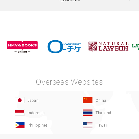
Overseas Websites
Japan
China
Indonesia
Thailand
Philippines
Hawaii