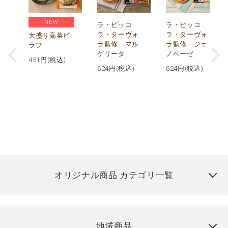
NEW
リ
ラ・ピッコ
ラ・ピッコ
ー
ラ・ターヴォ
ラ・ターヴォ
大盛り高菜ピ
ラ監修 マル
ラ監修 ジェ
ラフ
ゲリータ
ノベーゼ
451
円(税込)
624
円(税込)
624
円(税込)
オリジナル商品 カテゴリ一覧
地域商品