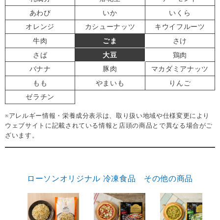
あわび
いか
いくら
オレンジ
カシューナッツ
キウイフルーツ
牛肉
ごま
さけ
さば
大豆
鶏肉
バナナ
豚肉
マカダミアナッツ
もも
やまいも
りんご
ゼラチン
※アレルギー情報・栄養成分表示は、取り扱い地域や仕様変更により
ウェブサイトに記載されている情報と店頭の商品とで異なる場合がご
ざいます。
ローソンオリジナル 冷凍食品 その他の商品