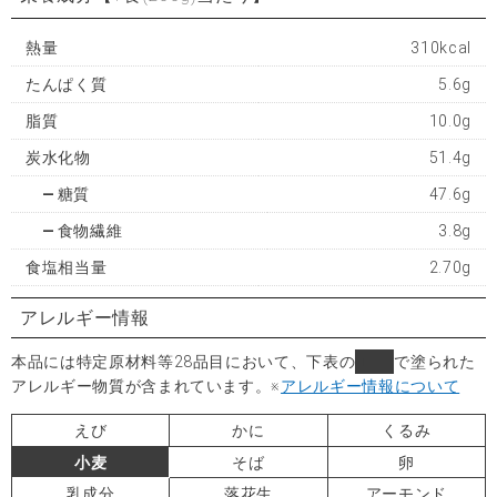
熱量
310kcal
たんぱく質
5.6g
脂質
10.0g
炭水化物
51.4g
糖質
47.6g
食物繊維
3.8g
食塩相当量
2.70g
アレルギー情報
本品には特定原材料等28品目において、下表の
■
で塗られた
アレルギー物質が含まれています。
※
アレルギー情報について
えび
かに
くるみ
小麦
そば
卵
乳成分
落花生
アーモンド