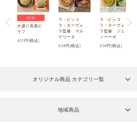
NEW
リ
ラ・ピッコ
ラ・ピッコ
ー
ラ・ターヴォ
ラ・ターヴォ
大盛り高菜ピ
ラ監修 マル
ラ監修 ジェ
ラフ
ゲリータ
ノベーゼ
451
円(税込)
624
円(税込)
624
円(税込)
オリジナル商品 カテゴリ一覧
地域商品