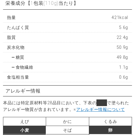
栄養成分
【1包装(110g)当たり】
熱量
421kcal
たんぱく質
5.6g
脂質
22.4g
炭水化物
50.9g
糖質
49.8g
食物繊維
1.1g
食塩相当量
0.6g
アレルギー情報
本品には特定原材料等28品目において、下表の
■
で塗られた
アレルギー物質が含まれています。
※
アレルギー情報について
えび
かに
くるみ
小麦
そば
卵