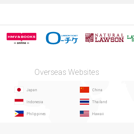
Overseas Websites
Japan
China
Indonesia
Thailand
Philippines
Hawaii