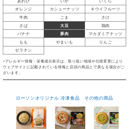
あわび
いか
いくら
オレンジ
カシューナッツ
キウイフルーツ
牛肉
ごま
さけ
さば
大豆
鶏肉
バナナ
豚肉
マカダミアナッツ
もも
やまいも
りんご
ゼラチン
※アレルギー情報・栄養成分表示は、取り扱い地域や仕様変更により
ウェブサイトに記載されている情報と店頭の商品とで異なる場合がご
ざいます。
ローソンオリジナル 冷凍食品 その他の商品