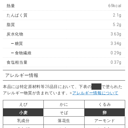
熱量
69kcal
たんぱく質
2.1g
脂質
5.2g
炭水化物
3.63g
糖質
3.34g
食物繊維
0.29g
食塩相当量
0.37g
アレルギー情報
本品には特定原材料等28品目において、下表の
■
で塗られた
アレルギー物質が含まれています。
※
アレルギー情報について
えび
かに
くるみ
小麦
そば
卵
乳成分
落花生
アーモンド