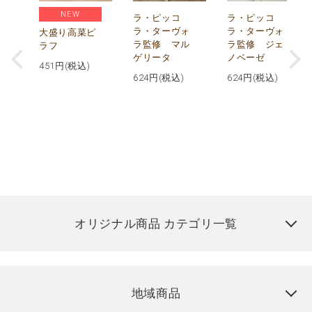
NEW
リ
ラ・ピッコ
ラ・ピッコ
ー
ラ・ターヴォ
ラ・ターヴォ
大盛り高菜ピ
ラ監修 マル
ラ監修 ジェ
ラフ
ゲリータ
ノベーゼ
451
円(税込)
624
円(税込)
624
円(税込)
オリジナル商品 カテゴリ一覧
地域商品