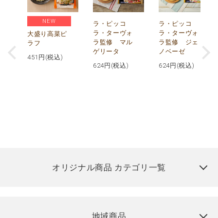
NEW
リ
ラ・ピッコ
ラ・ピッコ
ー
ラ・ターヴォ
ラ・ターヴォ
大盛り高菜ピ
ラ監修 マル
ラ監修 ジェ
ラフ
ゲリータ
ノベーゼ
451
円(税込)
624
円(税込)
624
円(税込)
オリジナル商品 カテゴリ一覧
地域商品