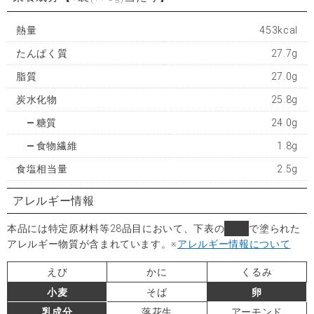
熱量
453kcal
たんぱく質
27.7g
脂質
27.0g
炭水化物
25.8g
糖質
24.0g
食物繊維
1.8g
食塩相当量
2.5g
アレルギー情報
本品には特定原材料等28品目において、下表の
■
で塗られた
アレルギー物質が含まれています。
※
アレルギー情報について
えび
かに
くるみ
小麦
そば
卵
乳成分
落花生
アーモンド