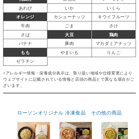
あわび
いか
いくら
オレンジ
カシューナッツ
キウイフルーツ
牛肉
ごま
さけ
さば
大豆
鶏肉
バナナ
豚肉
マカダミアナッツ
もも
やまいも
りんご
ゼラチン
※アレルギー情報・栄養成分表示は、取り扱い地域や仕様変更により
ウェブサイトに記載されている情報と店頭の商品とで異なる場合がご
ざいます。
ローソンオリジナル 冷凍食品 その他の商品