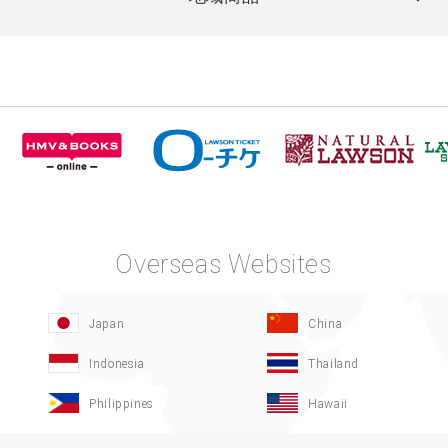
Overseas Websites
Japan
China
Indonesia
Thailand
Philippines
Hawaii