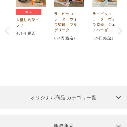
NEW
リ
ラ・ピッコ
ラ・ピッコ
ー
ラ・ターヴォ
ラ・ターヴォ
大盛り高菜ピ
ラ監修 マル
ラ監修 ジェ
ラフ
ゲリータ
ノベーゼ
451
円(税込)
624
円(税込)
624
円(税込)
オリジナル商品 カテゴリ一覧
地域商品