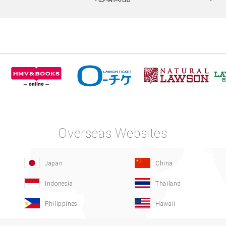
Overseas Websites
Japan
China
Indonesia
Thailand
Philippines
Hawaii