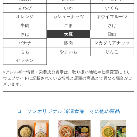
あわび
いか
いくら
オレンジ
カシューナッツ
キウイフルーツ
牛肉
ごま
さけ
さば
大豆
鶏肉
バナナ
豚肉
マカダミアナッツ
もも
やまいも
りんご
ゼラチン
※アレルギー情報・栄養成分表示は、取り扱い地域や仕様変更により
ウェブサイトに記載されている情報と店頭の商品とで異なる場合がご
ざいます。
ローソンオリジナル 冷凍食品 その他の商品