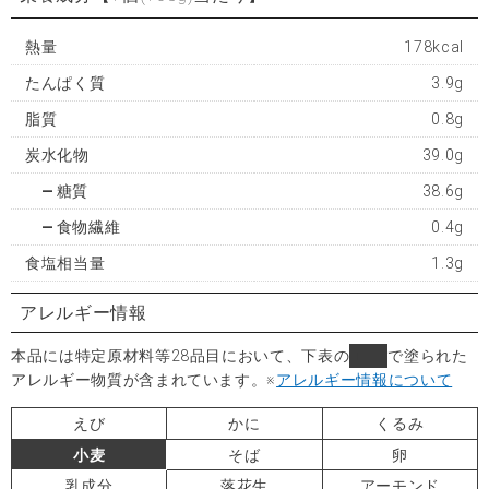
熱量
178kcal
たんぱく質
3.9g
脂質
0.8g
炭水化物
39.0g
糖質
38.6g
食物繊維
0.4g
食塩相当量
1.3g
アレルギー情報
本品には特定原材料等28品目において、下表の
■
で塗られた
アレルギー物質が含まれています。
※
アレルギー情報について
えび
かに
くるみ
小麦
そば
卵
乳成分
落花生
アーモンド