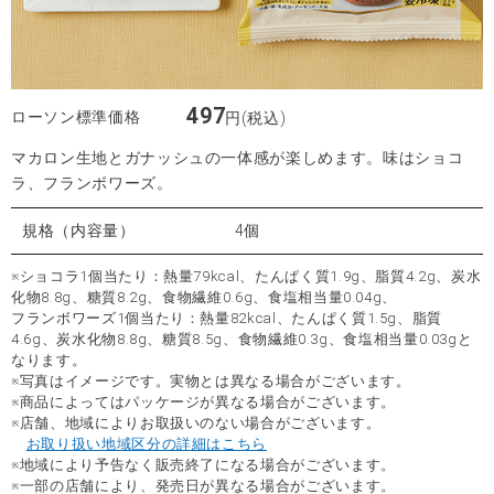
497
ローソン標準価格
円(税込)
マカロン生地とガナッシュの一体感が楽しめます。味はショコ
ラ、フランボワーズ。
規格（内容量）
4個
※ショコラ1個当たり：熱量79kcal、たんぱく質1.9g、脂質4.2g、炭水
化物8.8g、糖質8.2g、食物繊維0.6g、食塩相当量0.04g、
フランボワーズ1個当たり：熱量82kcal、たんぱく質1.5g、脂質
4.6g、炭水化物8.8g、糖質8.5g、食物繊維0.3g、食塩相当量0.03gと
なります。
※写真はイメージです。実物とは異なる場合がございます。
※商品によってはパッケージが異なる場合がございます。
※店舗、地域によりお取扱いのない場合がございます。
お取り扱い地域区分の詳細はこちら
※地域により予告なく販売終了になる場合がございます。
※一部の店舗により、発売日が異なる場合がございます。