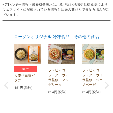
※アレルギー情報・栄養成分表示は、取り扱い地域や仕様変更により
ウェブサイトに記載されている情報と店頭の商品とで異なる場合がご
ざいます。
ローソンオリジナル 冷凍食品 その他の商品
NEW
リ
ラ・ピッコ
ラ・ピッコ
ー
ラ・ターヴォ
ラ・ターヴォ
大盛り高菜ピ
ラ監修 マル
ラ監修 ジェ
ラフ
ゲリータ
ノベーゼ
451
円(税込)
624
円(税込)
624
円(税込)