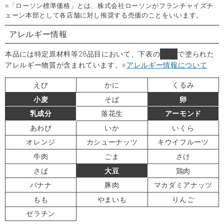
※「ローソン標準価格」とは、株式会社ローソンがフランチャイズチ
ェーン本部として各店舗に対し推奨する売価のことをいいます。
アレルギー情報
本品には特定原材料等28品目において、下表の
■
で塗られた
アレルギー物質が含まれています。
※
アレルギー情報について
えび
かに
くるみ
小麦
そば
卵
乳成分
落花生
アーモンド
あわび
いか
いくら
オレンジ
カシューナッツ
キウイフルーツ
牛肉
ごま
さけ
さば
大豆
鶏肉
バナナ
豚肉
マカダミアナッツ
もも
やまいも
りんご
ゼラチン