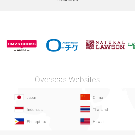
Overseas Websites
Japan
China
Indonesia
Thailand
Philippines
Hawaii