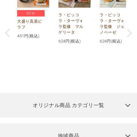
NEW
リ
ラ・ピッコ
ラ・ピッコ
ー
ラ・ターヴォ
ラ・ターヴォ
大盛り高菜ピ
ラ監修 マル
ラ監修 ジェ
ラフ
ゲリータ
ノベーゼ
451
円(税込)
624
円(税込)
624
円(税込)
オリジナル商品 カテゴリ一覧
地域商品