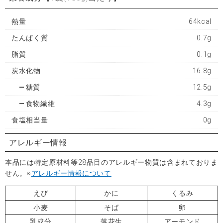
熱量
64kcal
たんぱく質
0.7g
脂質
0.1g
炭水化物
16.8g
糖質
12.5g
食物繊維
4.3g
食塩相当量
0g
アレルギー情報
本品には特定原材料等28品目のアレルギー物質は含まれておりま
せん。※
アレルギー情報について
えび
かに
くるみ
小麦
そば
卵
乳成分
落花生
アーモンド