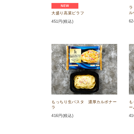
NEW
ラ
ル
大盛り高菜ピラフ
62
451
円(税込)
もっちり生パスタ 濃厚カルボナー
も
ラ
ー
416
円(税込)
41