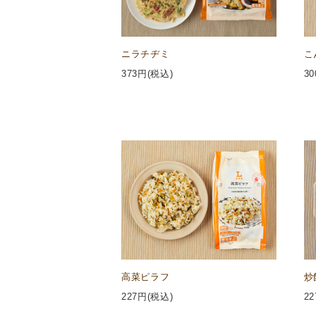
ニラチヂミ
こ
373
円(税込)
30
高菜ピラフ
炒
227
円(税込)
22