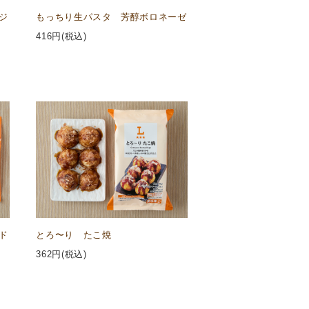
ジ
もっちり生パスタ 芳醇ボロネーゼ
416
円(税込)
ド
とろ〜り たこ焼
362
円(税込)