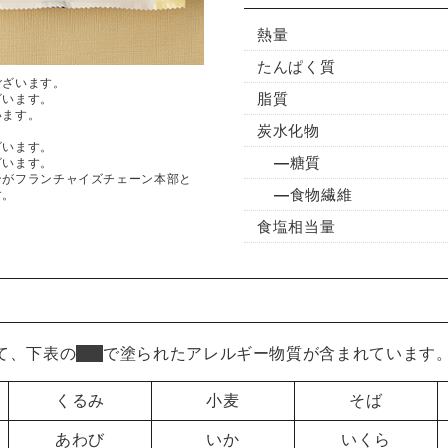
熱量
たんぱく質
ございます。
脂質
ざいます。
います。
炭水化物
ざいます。
糖質
ざいます。
ンがフランチャイズチェーン本部と
食物繊維
す。
食塩相当量
て、下表の
■
で塗られたアレルギー物質が含まれています
くるみ
小麦
そば
あわび
いか
いくら