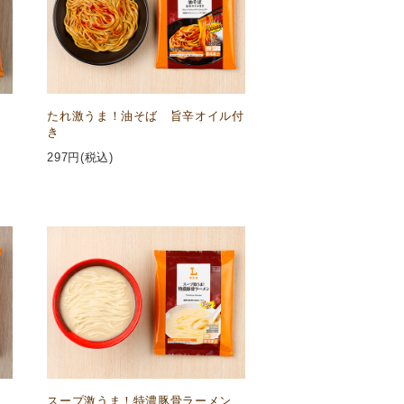
たれ激うま！油そば 旨辛オイル付
き
297
円(税込)
スープ激うま！特濃豚骨ラーメン