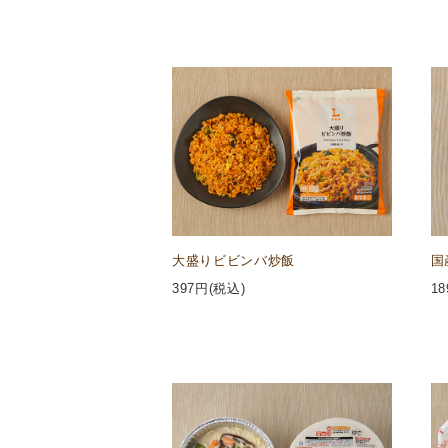
大盛りビビンバ炒飯
国
397
円(税込)
18