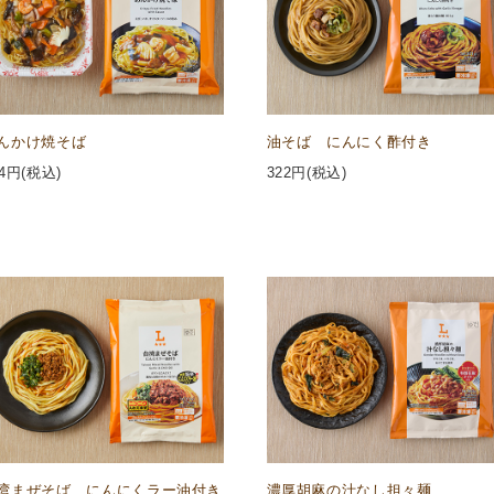
んかけ焼そば
油そば にんにく酢付き
4
円(税込)
322
円(税込)
湾まぜそば にんにくラー油付き
濃厚胡麻の汁なし担々麺