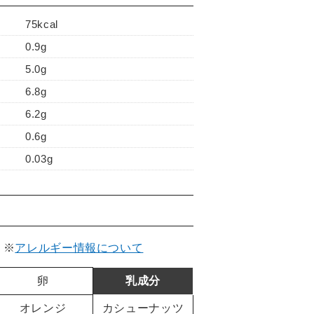
75kcal
0.9g
5.0g
6.8g
6.2g
0.6g
0.03g
。
※
アレルギー情報について
卵
乳成分
オレンジ
カシューナッツ