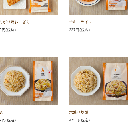
んがり焼おにぎり
チキンライス
0
円(税込)
227
円(税込)
飯
大盛り炒飯
7
円(税込)
475
円(税込)