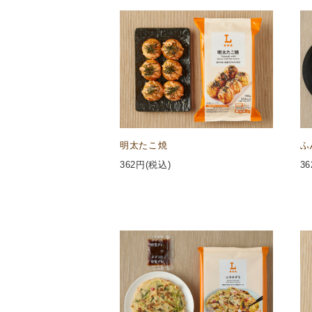
明太たこ焼
ふ
362
円(税込)
36