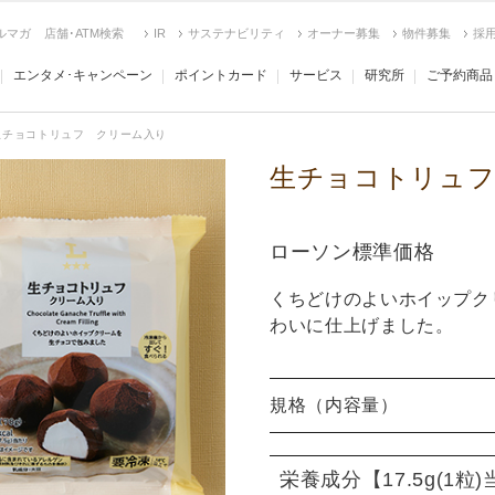
ルマガ
店舗･ATM検索
IR
サステナビリティ
オーナー募集
物件募集
採
エンタメ･キャンペーン
ポイントカード
サービス
研究所
ご予約商品
生チョコトリュフ クリーム入り
生チョコトリュフ
ローソン標準価格
くちどけのよいホイップク
わいに仕上げました。
規格（内容量）
栄養成分
【17.5g(1粒