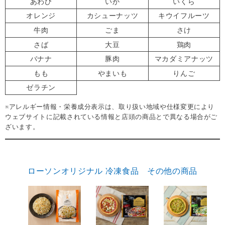
あわび
いか
いくら
オレンジ
カシューナッツ
キウイフルーツ
牛肉
ごま
さけ
さば
大豆
鶏肉
バナナ
豚肉
マカダミアナッツ
もも
やまいも
りんご
ゼラチン
※アレルギー情報・栄養成分表示は、取り扱い地域や仕様変更により
ウェブサイトに記載されている情報と店頭の商品とで異なる場合がご
ざいます。
ローソンオリジナル 冷凍食品 その他の商品