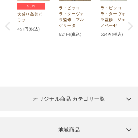
NEW
リ
ラ・ピッコ
ラ・ピッコ
ー
ラ・ターヴォ
ラ・ターヴォ
大盛り高菜ピ
ラ監修 マル
ラ監修 ジェ
ラフ
ゲリータ
ノベーゼ
451
円(税込)
624
円(税込)
624
円(税込)
オリジナル商品 カテゴリ一覧
地域商品