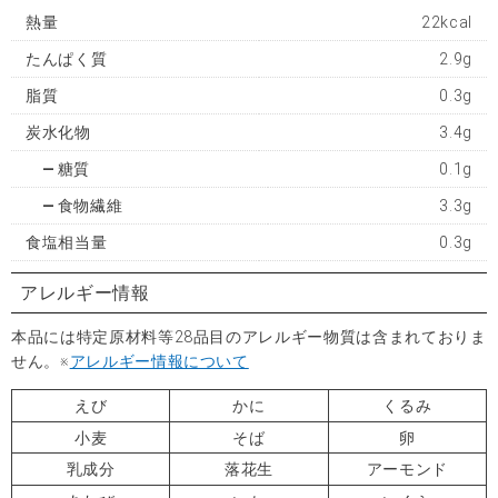
熱量
22kcal
たんぱく質
2.9g
脂質
0.3g
炭水化物
3.4g
糖質
0.1g
食物繊維
3.3g
食塩相当量
0.3g
アレルギー情報
本品には特定原材料等28品目のアレルギー物質は含まれておりま
せん。※
アレルギー情報について
えび
かに
くるみ
小麦
そば
卵
乳成分
落花生
アーモンド