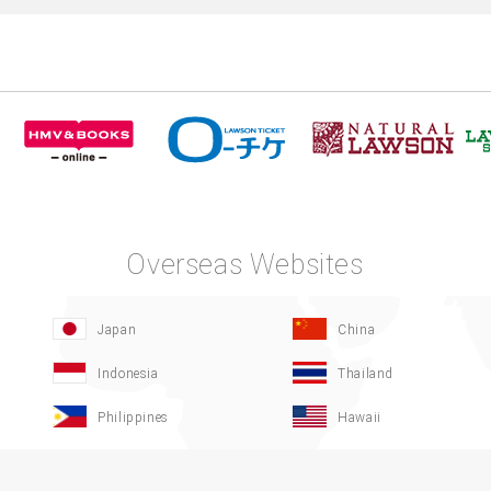
Overseas Websites
Japan
China
Indonesia
Thailand
Philippines
Hawaii