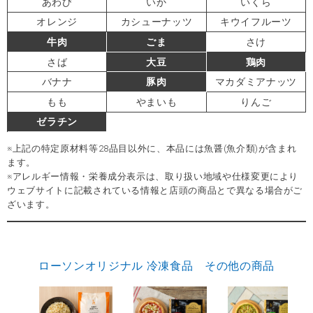
あわび
いか
いくら
オレンジ
カシューナッツ
キウイフルーツ
牛肉
ごま
さけ
さば
大豆
鶏肉
バナナ
豚肉
マカダミアナッツ
もも
やまいも
りんご
ゼラチン
※上記の特定原材料等28品目以外に、本品には魚醤(魚介類)が含まれ
ます。
※アレルギー情報・栄養成分表示は、取り扱い地域や仕様変更により
ウェブサイトに記載されている情報と店頭の商品とで異なる場合がご
ざいます。
ローソンオリジナル 冷凍食品 その他の商品