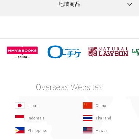
地域商品
Overseas Websites
Japan
China
Indonesia
Thailand
Philippines
Hawaii