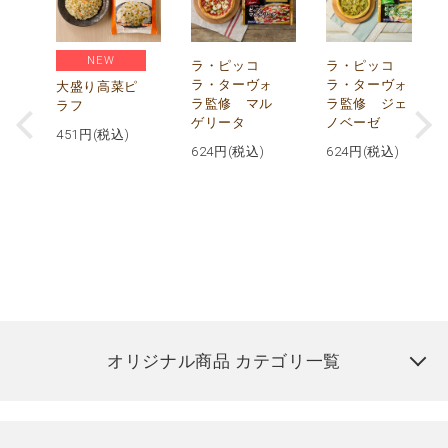
NEW
リ
ラ・ピッコ
ラ・ピッコ
ー
ラ・ターヴォ
ラ・ターヴォ
大盛り高菜ピ
ラ監修 マル
ラ監修 ジェ
ラフ
ゲリータ
ノベーゼ
451
円(税込)
624
円(税込)
624
円(税込)
オリジナル商品 カテゴリ一覧