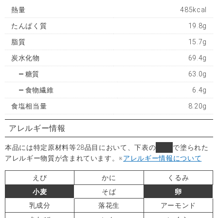
熱量
485kcal
たんぱく質
19.8g
脂質
15.7g
炭水化物
69.4g
糖質
63.0g
食物繊維
6.4g
食塩相当量
8.20g
アレルギー情報
本品には特定原材料等28品目において、下表の
■
で塗られた
アレルギー物質が含まれています。
※
アレルギー情報について
えび
かに
くるみ
小麦
そば
卵
乳成分
落花生
アーモンド