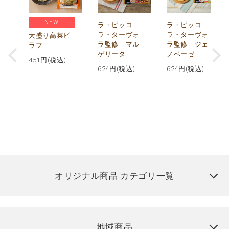
NEW
リ
ラ・ピッコ
ラ・ピッコ
ー
ラ・ターヴォ
ラ・ターヴォ
大盛り高菜ピ
ラ監修 マル
ラ監修 ジェ
ラフ
ゲリータ
ノベーゼ
451
円(税込)
624
円(税込)
624
円(税込)
オリジナル商品 カテゴリ一覧
地域商品