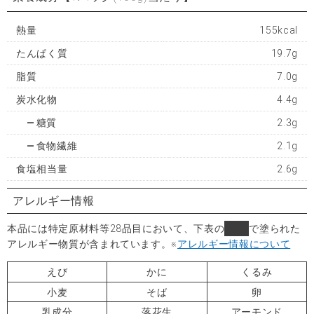
熱量
155kcal
たんぱく質
19.7g
脂質
7.0g
炭水化物
4.4g
糖質
2.3g
食物繊維
2.1g
食塩相当量
2.6g
アレルギー情報
本品には特定原材料等28品目において、下表の
■
で塗られた
アレルギー物質が含まれています。
※
アレルギー情報について
えび
かに
くるみ
小麦
そば
卵
乳成分
落花生
アーモンド