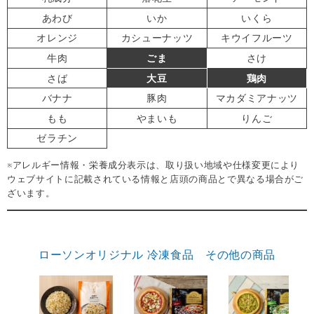
あわび
いか
いくら
オレンジ
カシューナッツ
キウイフルーツ
牛肉
ごま
さけ
さば
大豆
鶏肉
バナナ
豚肉
マカダミアナッツ
もも
やまいも
りんご
ゼラチン
※アレルギー情報・栄養成分表示は、取り扱い地域や仕様変更により
ウェブサイトに記載されている情報と店頭の商品とで異なる場合がご
ざいます。
ローソンオリジナル 冷凍食品 その他の商品