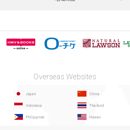
Overseas Websites
Japan
China
Indonesia
Thailand
Philippines
Hawaii