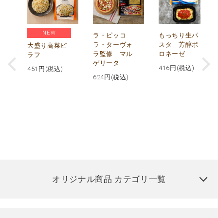
NEW
リ
ラ・ピッコ
もっちり生パ
ー
ラ・ターヴォ
スタ 芳醇ボ
大盛り高菜ピ
ラ監修 マル
ロネーゼ
ラフ
ゲリータ
416
円(税込)
451
円(税込)
624
円(税込)
オリジナル商品 カテゴリ一覧