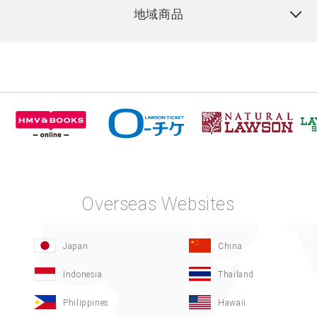
地域商品
Overseas Websites
Japan
China
Indonesia
Thailand
Philippines
Hawaii