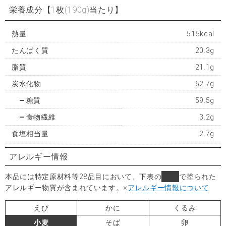
栄養成分
【1枚(190g)当たり】
熱量
515kcal
たんぱく質
20.3g
脂質
21.1g
炭水化物
62.7g
糖質
59.5g
食物繊維
3.2g
食塩相当量
2.7g
アレルギー情報
本品には特定原材料等28品目において、下表の
■
で塗られた
アレルギー物質が含まれています。
※
アレルギー情報について
えび
かに
くるみ
小麦
そば
卵