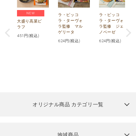
NEW
リ
ラ・ピッコ
ラ・ピッコ
ー
ラ・ターヴォ
ラ・ターヴォ
大盛り高菜ピ
ラ監修 マル
ラ監修 ジェ
ラフ
ゲリータ
ノベーゼ
451
円(税込)
624
円(税込)
624
円(税込)
オリジナル商品 カテゴリ一覧
地域商品