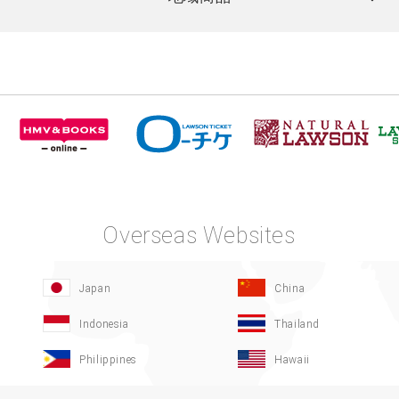
Overseas Websites
Japan
China
Indonesia
Thailand
Philippines
Hawaii