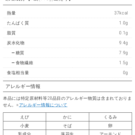
熱量
37kcal
たんぱく質
1.0g
脂質
0.1g
炭水化物
9.4g
糖質
7.9g
食物繊維
1.5g
食塩相当量
0g
アレルギー情報
本品には特定原材料等28品目のアレルギー物質は含まれておりま
せん。※
アレルギー情報について
えび
かに
くるみ
小麦
そば
卵
乳成分
落花生
アーモンド