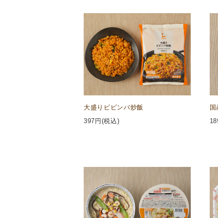
大盛りビビンバ炒飯
国
397
円(税込)
18