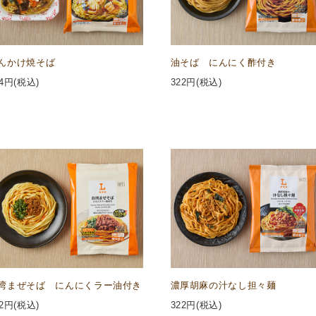
んかけ焼そば
油そば にんにく酢付き
4
円(税込)
322
円(税込)
湾まぜそば にんにくラー油付き
濃厚胡麻の汁なし担々麺
2
円(税込)
322
円(税込)