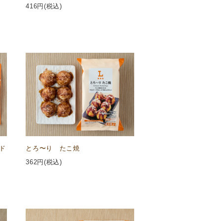
416
円(税込)
ド
とろ〜り たこ焼
362
円(税込)