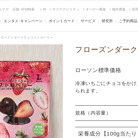
ルマガ
店舗･ATM検索
IR
サステナビリティ
オーナー募集
物件募集
採
エンタメ･キャンペーン
ポイントカード
サービス
研究所
ご予約商品
フローズンダークチョコストロベリー
フローズンダーク
ローソン標準価格
冷凍いちごにチョコをかけ
られます。
規格（内容量）
栄養成分
【100g当た