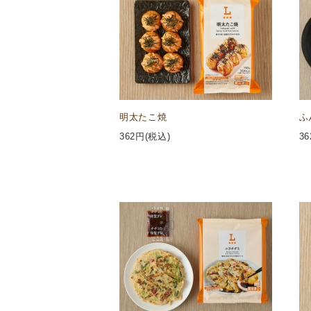
明太たこ焼
ふ
362
円(税込)
36