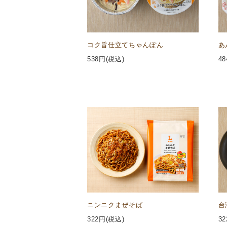
コク旨仕立てちゃんぽん
あ
538
円(税込)
48
ニンニクまぜそば
台
322
円(税込)
32