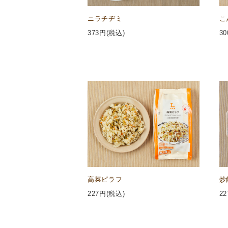
ニラチヂミ
こ
373
円(税込)
30
高菜ピラフ
炒
227
円(税込)
22