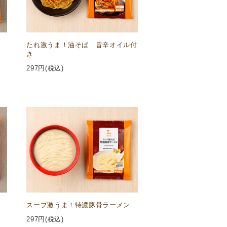
たれ激うま！油そば 旨辛オイル付
き
297
円(税込)
スープ激うま！特濃豚骨ラーメン
297
円(税込)