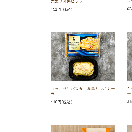
ル
大盛り高菜ピラフ
62
451
円(税込)
もっちり生パスタ 濃厚カルボナー
も
ラ
ー
416
円(税込)
41