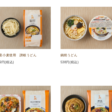
産小麦使用 讃岐うどん
鍋焼うどん
9
円(税込)
538
円(税込)