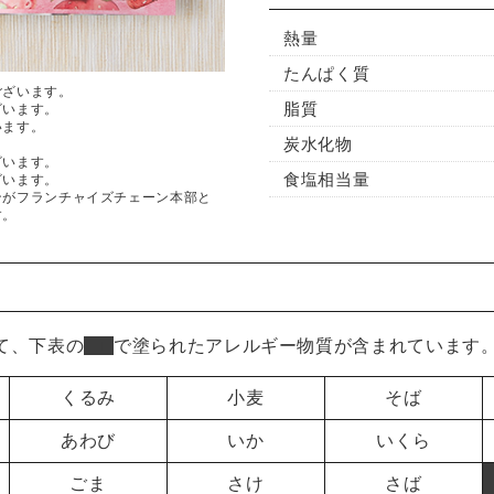
熱量
たんぱく質
ございます。
脂質
ざいます。
います。
炭水化物
ざいます。
食塩相当量
ざいます。
ンがフランチャイズチェーン本部と
す。
て、下表の
■
で塗られたアレルギー物質が含まれています
くるみ
小麦
そば
あわび
いか
いくら
ごま
さけ
さば