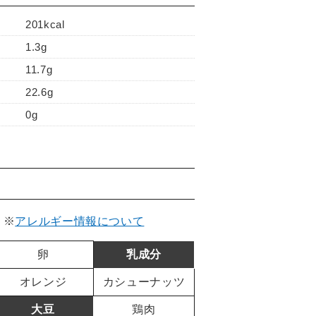
201kcal
1.3g
11.7g
22.6g
0g
。
※
アレルギー情報について
卵
乳成分
オレンジ
カシューナッツ
大豆
鶏肉