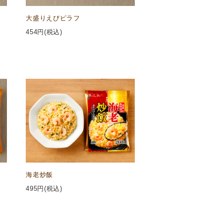
大盛りえびピラフ
454
円(税込)
海老炒飯
495
円(税込)