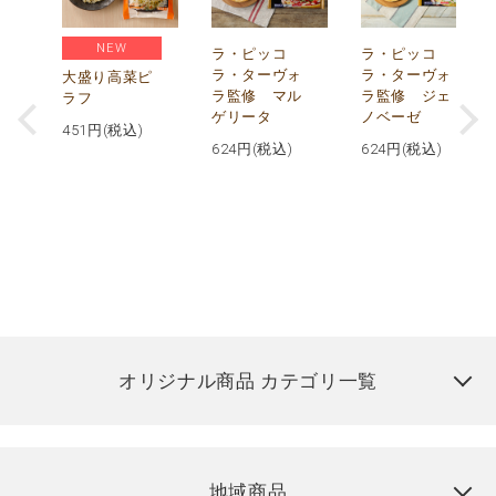
NEW
リ
ラ・ピッコ
ラ・ピッコ
ー
ラ・ターヴォ
ラ・ターヴォ
大盛り高菜ピ
ラ監修 マル
ラ監修 ジェ
ラフ
ゲリータ
ノベーゼ
451
円(税込)
624
円(税込)
624
円(税込)
オリジナル商品 カテゴリ一覧
地域商品