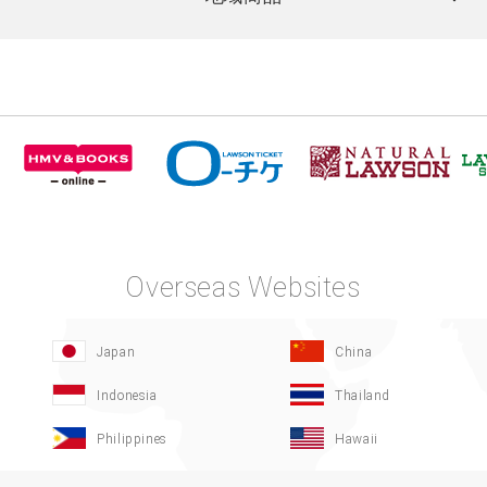
Overseas Websites
Japan
China
Indonesia
Thailand
Philippines
Hawaii