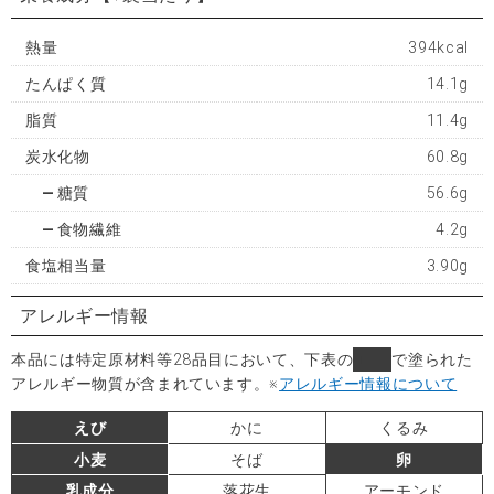
熱量
394kcal
たんぱく質
14.1g
脂質
11.4g
炭水化物
60.8g
糖質
56.6g
食物繊維
4.2g
食塩相当量
3.90g
アレルギー情報
本品には特定原材料等28品目において、下表の
■
で塗られた
アレルギー物質が含まれています。
※
アレルギー情報について
えび
かに
くるみ
小麦
そば
卵
乳成分
落花生
アーモンド