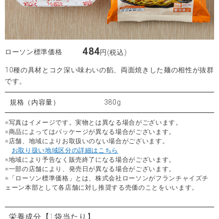
484
ローソン標準価格
円(税込)
10種の具材とコク深い味わいの餡、両面焼きした麺の相性が抜群
です。
規格（内容量）
380g
※写真はイメージです。実物とは異なる場合がございます。
※商品によってはパッケージが異なる場合がございます。
※店舗、地域によりお取扱いのない場合がございます。
お取り扱い地域区分の詳細はこちら
※地域により予告なく販売終了になる場合がございます。
※一部の店舗により、発売日が異なる場合がございます。
※「ローソン標準価格」とは、株式会社ローソンがフランチャイズチ
ェーン本部として各店舗に対し推奨する売価のことをいいます。
栄養成分
【1袋当たり】