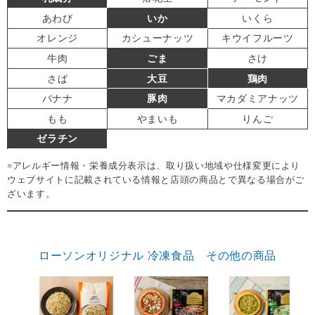
あわび
いか
いくら
オレンジ
カシューナッツ
キウイフルーツ
牛肉
ごま
さけ
さば
大豆
鶏肉
バナナ
豚肉
マカダミアナッツ
もも
やまいも
りんご
ゼラチン
※アレルギー情報・栄養成分表示は、取り扱い地域や仕様変更により
ウェブサイトに記載されている情報と店頭の商品とで異なる場合がご
ざいます。
ローソンオリジナル 冷凍食品 その他の商品