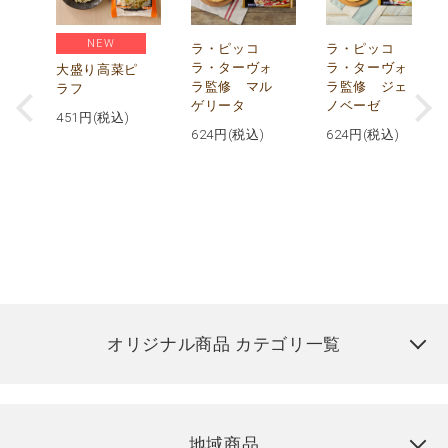
NEW
リ
ラ・ピッコ
ラ・ピッコ
ー
ラ・ターヴォ
ラ・ターヴォ
大盛り高菜ピ
ラ監修 マル
ラ監修 ジェ
ラフ
ゲリータ
ノベーゼ
451
円(税込)
624
円(税込)
624
円(税込)
オリジナル商品 カテゴリ一覧
地域商品