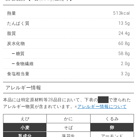
熱量
513kcal
たんぱく質
13.5g
脂質
24.4g
炭水化物
60.8g
糖質
58.8g
食物繊維
2.0g
食塩相当量
3.2g
アレルギー情報
本品には特定原材料等28品目において、下表の
■
で塗られた
アレルギー物質が含まれています。
※
アレルギー情報について
えび
かに
くるみ
小麦
そば
卵
乳成分
落花生
アーモンド