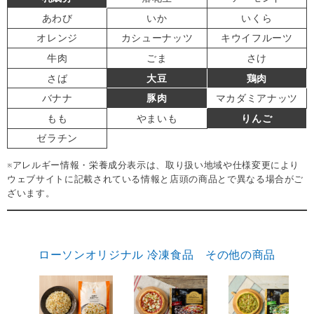
あわび
いか
いくら
オレンジ
カシューナッツ
キウイフルーツ
牛肉
ごま
さけ
さば
大豆
鶏肉
バナナ
豚肉
マカダミアナッツ
もも
やまいも
りんご
ゼラチン
※アレルギー情報・栄養成分表示は、取り扱い地域や仕様変更により
ウェブサイトに記載されている情報と店頭の商品とで異なる場合がご
ざいます。
ローソンオリジナル 冷凍食品 その他の商品