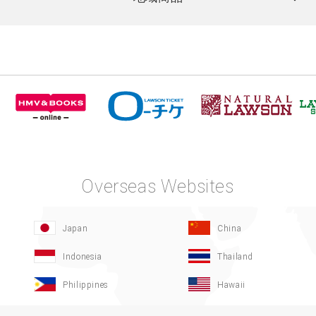
Overseas Websites
Japan
China
Indonesia
Thailand
Philippines
Hawaii